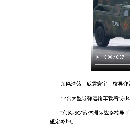
东风浩荡，威震寰宇。核导弹
12台大型导弹运输车载着“东
“东风-5C”液体洲际战略核
砥定乾坤。