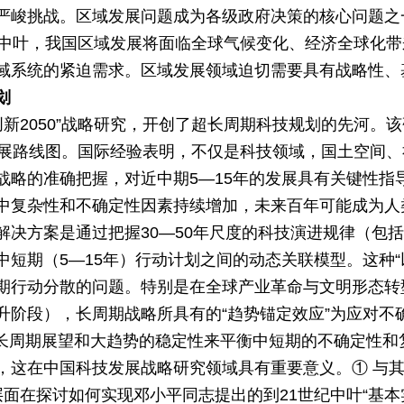
严峻挑战。区域发展问题成为各级政府决策的核心问题之
纪中叶，我国区域发展将面临全球气候变化、经济全球化
域系统的紧迫需求。区域发展领域迫切需要具有战略性、
划
“创新2050”战略研究，开创了超长周期科技规划的先河。
展路线图。国际经验表明，不仅是科技领域，国土空间、社
战略的准确把握，对近中期5—15年的发展具有关键性指
中复杂性和不确定性因素持续增加，未来百年可能成为人
解决方案是通过把握30—50年尺度的科技演进规律（包
短期（5—15年）行动计划之间的动态关联模型。这种“
期行动分散的问题。特别是在全球产业革命与文明形态转
升阶段），长周期战略所具有的“趋势锚定效应”为应对不
通过长周期展望和大趋势的稳定性来平衡中短期的不确定性
，这在中国科技发展战略研究领域具有重要意义。① 与其
家层面在探讨如何实现邓小平同志提出的到21世纪中叶“基