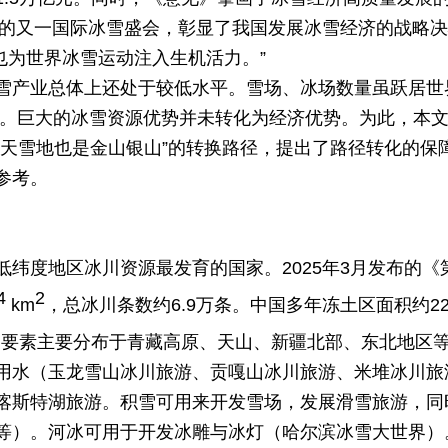
会后的又一国际冰雪盛会，彰显了我国发展冰雪经济的战略
，也为世界冰雪运动注入生机活力。”
雪产业总体上还处于较低水平。雪场、冰场数量虽跃居世
%。巨大的冰雪资源优势并未转化为经济优势。为此，本文
冰天雪地也是金山银山”的转换路径，提出了路径转化的保
参考。
纬度地区冰川资源最发育的国家。2025年3月发布的《第
4
2
km
，总冰川条数约6.9万条。中国多年冻土区面积约220
圈要素主要分布于青藏高原、天山、新疆北部、东北地区
用水（玉龙雪山冰川旅游、贡嘎山冰川旅游、米堆冰川旅
喀斯特湖旅游。积雪可用来开发雪场，发展滑雪旅游，同
等）。河冰可用于开发冰雕与冰灯（哈尔滨冰雪大世界）