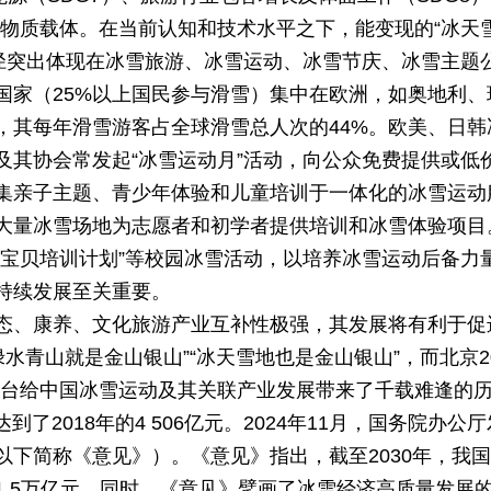
化的物质载体。在当前认知和技术水平之下，能变现的“冰天
路径突出体现在冰雪旅游、冰雪运动、冰雪节庆、冰雪主题
国家（25%以上国民参与滑雪）集中在欧洲，如奥地利
，其每年滑雪游客占全球滑雪总人次的44%。欧美、日
及其协会常发起“冰雪运动月”活动，向公众免费提供或低
集亲子主题、青少年体验和儿童培训于一体化的冰雪运动
大量冰雪场地为志愿者和初学者提供培训和冰雪体验项目
雪宝贝培训计划”等校园冰雪活动，以培养冰雪运动后备力
持续发展至关重要。
态、康养、文化旅游产业互补性极强，其发展将有利于促
水青山就是金山银山”“冰天雪地也是金山银山”，而北京2
台给中国冰雪运动及其关联产业发展带来了千载难逢的历史机
达到了2018年的4 506亿元。2024年11月，国务院
以下简称《意见》）。《意见》指出，截至2030年，我
.5万亿元。同时，《意见》擘画了冰雪经济高质量发展的