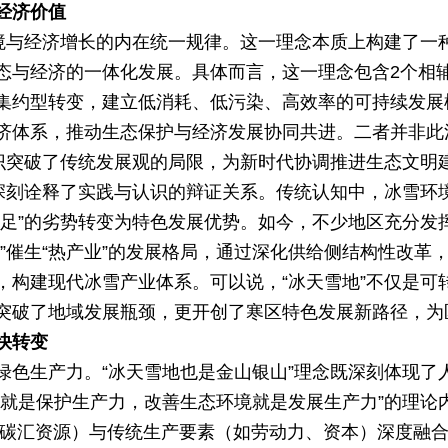
经济价值
环境与经济增长的内在统一规律。这一理念本质上构建了一
态与经济的一体化发展。具体而言，这一理念包含2个相
集约型转变，建立低消耗、低污染、高效率的可持续发展
济体系，推动生态保护与经济发展协同共进。二者并非此
认识突破了传统发展观的局限，为新时代协调推进生态文明
念深刻诠释了实践与认识的辩证关系。传统认知中，冰雪环
不足”的劣势转变为特色发展优势。如今，不少地区充分发
资源”催生“热产业”的发展格局，通过深化供给侧结构性改
，构建现代冰雪产业体系。可以说，“冰天雪地”不仅是可
突破了地域发展瓶颈，更开创了寒区特色发展新路径，为
快转变
绿色生产力。“冰天雪地也是金山银山”理念既深刻体现了
境就是保护生产力，改善生态环境就是发展生产力”的理论
、碳汇资源）与传统生产要素（如劳动力、资本）深度融合