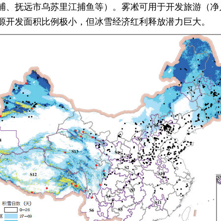
捕、抚远市乌苏里江捕鱼等）。雾凇可用于开发旅游（净
源开发面积比例极小，但冰雪经济红利释放潜力巨大。