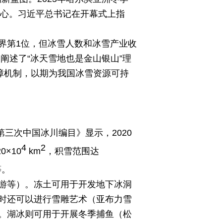
决心。习近平总书记在开幕式上指
界第1位，但冰雪人数和冰雪产业收
阐述了“冰天雪地也是金山银山”理
障机制，以期为我国冰雪资源可持
三次中国冰川编目》显示，2020
4
2
×10
km
，积雪范围达
等。
游等）。冻土可用于开发地下冰洞
时还可以进行雪雕艺术（亚布力雪
。湖冰则可用于开展冬季捕鱼（松