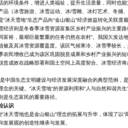
活的环境条件，增进人类福祉，提升生活质量，同时也能
雪产品（冰雪旅游、冰雪运动、冰/雪雕、冰灯艺术、冬捕
“冰天雪地”生态产品向“金山银山”经济效益转化关联度
雪经济则是冬春季冰雪资源富集区乡村产业振兴的主要路
同富裕，最艰巨最繁重的任务仍然在农村”。我国欠发达
植被及其冰雪资源覆盖度。该区气候寒冷、冰雪季较长，
季农民增收已成为该区巩固脱贫成果和乡村产业振兴的短
脱贫成效在战略部署和国土空间上高度契合。冰雪经济将
”，是中国生态文明建设与经济发展深度融合的典型范例，
”理念的关键。“冰天雪地”的资源利用和“人与自然和谐共
则是生态富民的重要路径。
论认识
到“冰天雪地也是金山银山”理念的拓展与升华，体现了以“
和发展观的创造性继承与发展。