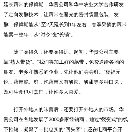
延长藕带的保鲜期，华贵公司和华中农业大学合作研发
了定向发酵技术，让藕带在避光的密封袋里包装、发
酵，保鲜期能从1至2天延长到1年左右，春季采摘的藕带
能卖一整年，从“时令”变“长销”。
除了卖得久，还要卖得远。起初，华贵公司主要
靠“熟人带货”。“我们将加工好的藕带，免费送给各地的
朋友、老乡和熟悉的企业，先让他们尝尝鲜。”杨福元
说，藕带脆、鲜，泡藕带又有酸辣、酸甜等多种口味，
既可生食也可烹饪，让许多人喜爱。
打开外地人的味蕾后，还要打开外地人的市场。华
贵公司在各地发展了2000多家经销商，通过“裂变式”的线
下推销，凝聚了一批忠实的“回头客”；还在电商平台开