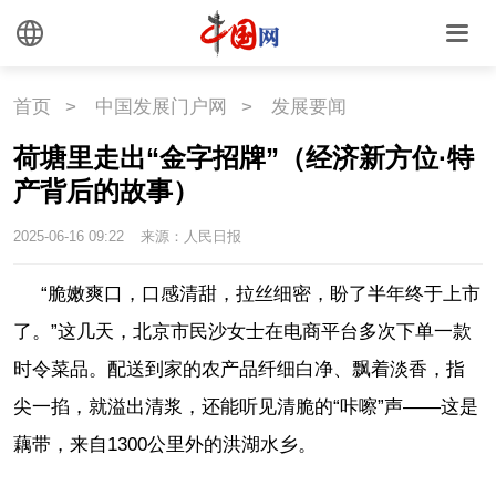
首页
>
中国发展门户网
>
发展要闻
荷塘里走出“金字招牌”（经济新方位·特
产背后的故事）
2025-06-16 09:22
来源：人民日报
“脆嫩爽口，口感清甜，拉丝细密，盼了半年终于上市
了。”这几天，北京市民沙女士在电商平台多次下单一款
时令菜品。配送到家的农产品纤细白净、飘着淡香，指
尖一掐，就溢出清浆，还能听见清脆的“咔嚓”声——这是
藕带，来自1300公里外的洪湖水乡。