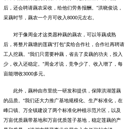
后，还会聘请藕农采收，给他们劳务报酬。”洪晓俊说，
采藕时节，藕农一个月可收入8000元左右。
对于像周金才这类愿种藕的藕农，可以等藕成熟
后，将整片藕塘的莲藕“打包”卖给合作社，合作社再聘请
工人挖藕。“我们只需要种藕，省去了卖藕的功夫，投入
少，收入还稳定。”周金才说，竞争少了、收入增了，每
亩能增收3000多元。
此外，藕种由市里统一研发和提供，保障洪湖莲藕
的品质。“我们还大力推广基地规模化、生产标准化，在
峰口镇、万全镇建设了两个标准化种植示范片区，以及
万亩优质藕带基地和万亩优质莲子基地，稳定莲藕的产