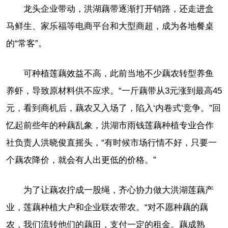
龙头企业带动，洪湖藕带逐渐打开销路，还走进盒
马鲜生、家乐福等电商平台和大型商超，成为各地餐桌
的“常客”。
可种植莲藕效益不高，此前当地不少藕农转型养鱼
养虾，导致原材料供不应求。“一斤藕带从3元涨到最高45
元，看到商机后，藕农又入场了，陷入‘内卷式’竞争。”回
忆起前些年的种藕乱象，洪湖市雨钱莲藕种植专业合作
社负责人洪晓俊直摇头，“有时候市场行情不好，只要一
个藕农降价，就会有人出更低的价格。”
为了让藕农拧成一股绳，齐心协力做大洪湖莲藕产
业，莲藕种植大户和企业联农带农。“对不愿种藕的藕
农，我们流转他们的藕田，支付一定的租金。藕成熟