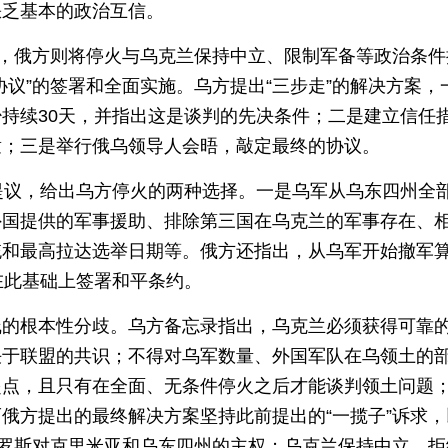
缺乏基本的政治互信。
”，俄方则将停火与乌克兰保持中立、限制军备等政治条件
议”的签署和全面实施。乌方提出“三步走”的解决方案，
持续30天，并指出这是谈判的先决条件；二是建立信任
童；三是举行俄乌领导人会晤，敲定最终的协议。
提议，给出乌方停火的两种选择。一是乌军从乌东四州全
外国提供的军事援助、排除第三国在乌克兰的军事存在、
统和最高拉达选举日期等。俄方还指出，从乌军开始撤军
在此基础上签署和平条约。
线的根本性分歧。乌方备忘录指出，乌克兰必须获得可靠
决于联盟的共识；不得对乌军数量、外国军队在乌领土的
起点，且只有在全面、无条件停火之后才能谈判领土问题
俄方提出的最终解决方案坚持此前提出的“一揽子”诉求，
俄罗斯对克里米亚和乌东四州的主权；乌克兰保持中立，拒