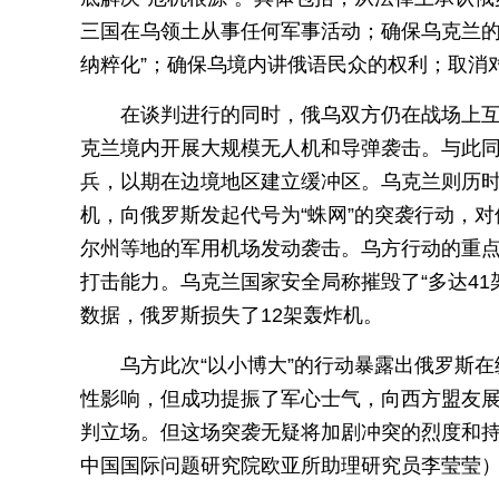
三国在乌领土从事任何军事活动；确保乌克兰的
纳粹化”；确保乌境内讲俄语民众的权利；取消
在谈判进行的同时，俄乌双方仍在战场上
克兰境内开展大规模无人机和导弹袭击。与此同
兵，以期在边境地区建立缓冲区。乌克兰则历时1
机，向俄罗斯发起代号为“蛛网”的突袭行动，
尔州等地的军用机场发动袭击。乌方行动的重
打击能力。乌克兰国家安全局称摧毁了“多达41
数据，俄罗斯损失了12架轰炸机。
乌方此次“以小博大”的行动暴露出俄罗斯
性影响，但成功提振了军心士气，向西方盟友
判立场。但这场突袭无疑将加剧冲突的烈度和
中国国际问题研究院欧亚所助理研究员李莹莹