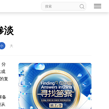
惨淡
小
大
，分
达成
的复
解备
但从