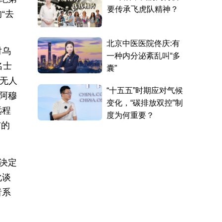
“去
对乌
名士
V无人
阿穆
远程
布的
决定
化谈
者系