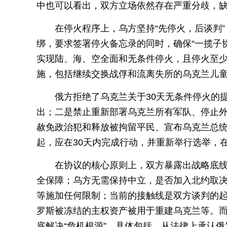
中也可以看出，双方立场依然存在严重分歧，
在停火程序上，乌方坚持“先停火，后谈判
绑，要求签署停火备忘录的同时，确保“一揽子协
实现陆、海、空全面和无条件停火，且停火至少
施，包括继续交换战俘和流离失所的乌克兰儿
俄方拒绝了乌克兰关于30天无条件停火的
出；二是禁止重新部署乌克兰所有军队、停止
赦免政治犯和释放被拘留平民、宣布乌克兰总
起，应在30天内完成行动，并重新举行选举，
在协议的核心原则上，双方暴露出战略底
全保障；乌方无需保持中立，是否加入北约取
等施加任何限制；当前的接触线是双方谈判的
罗斯被冻结的主权资产被用于重建乌克兰等。而
底解决“危机根源”。具体包括，从法律上承认