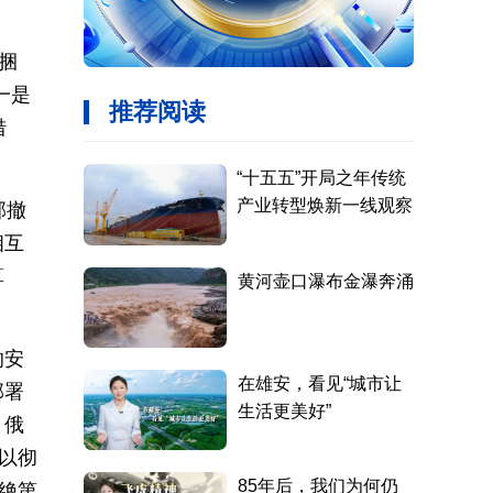
捆
一是
措
部撤
相互
算
的安
部署
；俄
以彻
绝第