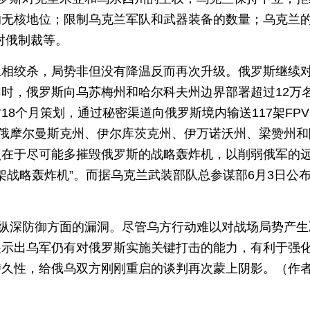
无核地位；限制乌克兰军队和武器装备的数量；乌克兰的
对俄制裁等。
互相绞杀，局势非但没有降温反而再次升级。俄罗斯继续
时，俄罗斯向乌苏梅州和哈尔科夫州边界部署超过12万
8个月策划，通过秘密渠道向俄罗斯境内输送117架FP
对俄摩尔曼斯克州、伊尔库茨克州、伊万诺沃州、梁赞州和
点在于尽可能多摧毁俄罗斯的战略轰炸机，以削弱俄军的
架战略轰炸机”。而据乌克兰武装部队总参谋部6月3日公
在纵深防御方面的漏洞。尽管乌方行动难以对战场局势产生
展示出乌军仍有对俄罗斯实施关键打击的能力，有利于强
持久性，给俄乌双方刚刚重启的谈判再次蒙上阴影。（作
）