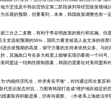
、地方交流及中韩自贸协定第二阶段谈判等经贸政策领域
较为乐观的预期，但要看到，未来，韩国政策调整也有一
占据三分之二多数，有利于李在明政策的推行和实施。但
同民主党选前预测的55%，国民力量党候选人金文洙的得票
达到进步派预期的高度，保守力量的支持者依然众多。与此
掣肘，其施政口号在多大程度上能够实现仍要画一个问号
韩美同盟这一结构性限制因素，韩国仍需要在对美同盟和
为“内稳经济民生，外求务实平衡”，对内通过民生复苏和
”取代意识形态对抗，力图将韩国打造成“维护地区稳定的
约因素取得积极进展，仍有待观察。（作者系上海政法学