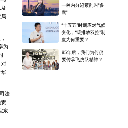
以及
定局
是，
率为
同
。对
对华
司法
负责
院东