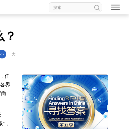
么？
小
大
，任
，各界
府尚
低
系”，