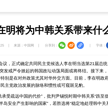
在明将为中韩关系带来什
:25
来源：中国网
分享到：
字体：
会议，正式确定共同民主党候选人李在明当选第21届总统
锡悦突发戒严令掀起的韩国政坛动荡局面或将终结。接下来
，特别是在对外政策尤其对华外交方面。目前，李在明政
同民主党政治发展的脉络和惯性或可窥斑见豹。
法承受疏远中国的代价”，批判尹锡悦时期中韩关系“跌至
半岛安全产生影响的国家”，若胜选将“稳定地处理韩中关