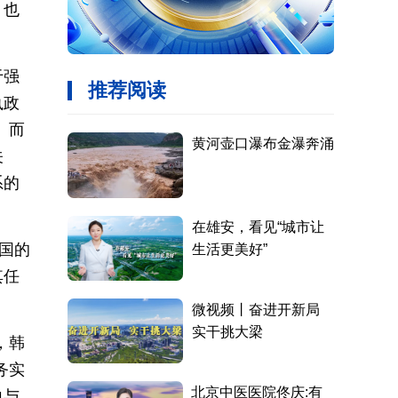
，也
于强
执政
。而
关
系的
国的
其任
，韩
务实
向与