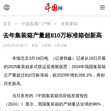
文化
文化
文创
艺术
首页
>
中国发展门户网
>
发展要闻
时尚
旅游
铁路
去年集装箱产量超810万标准箱创新高
2025-03-20 09:17
来源：人民网－人民日报
悦读
民藏
中医
本报北京3月19日电 （记者韩鑫）记者从19日开幕
中国瓷
的2025集装箱多式联运亚洲展获悉：2024年我国集装箱
总产量超过810万标准箱，较2023年增长268.2%，再创
国情
历史新高。
国情
助残
一带一路
当日发布的《中国集装箱供应链发展报告
海洋
草原
湾区
（2024）》显示，我国集装箱的产销量达全球的96%，