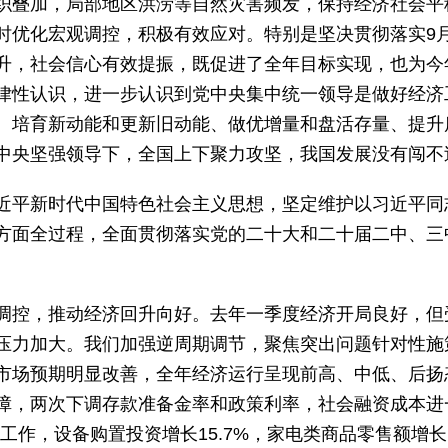
织叠加，局部地区洪涝等自然灾害频发，保持经济社会平
时优化宏观调控，积极有效应对。特别是坚决贯彻落实9月
升，社会信心有效提振，既促进了全年目标实现，也为今
律性认识，进一步认识到党中央集中统一领导是做好经济
、培育新动能和更新旧动能、做优增量和盘活存量、提升
中央坚强领导下，全国上下聚力攻坚，我国发展没有闯不
近平新时代中国特色社会主义思想，坚定维护以习近平同
方面全过程，全面贯彻落实党的二十大和二十届二中、三
调控，推动经济回升向好。去年一季度经济开局良好，但
压力加大。我们加强逆周期调节，聚焦突出问题针对性施
市场预期明显改善，全年经济运行呈现前高、中低、后扬
障，两次下调存款准备金率和政策利率，社会融资成本进
”工作，设备购置投资增长15.7%，家电类商品零售额增长