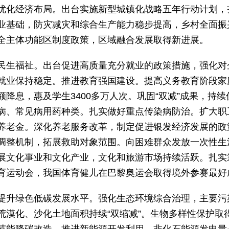
优化经济布局。出台实施新型城镇化战略五年行动计划，
农业基础，防灾减灾和综合生产能力稳步提高，乡村全面
全主体功能区制度政策，区域融合发展取得新进展。
民生福祉。出台促进高质量充分就业的政策措施，强化对
就业保持稳定。推进教育强国建设。提高义务教育阶段家
降息，惠及学生3400多万人次。巩固“双减”成果，持
病、常见病用药种类。扎实做好重点传染病防治。扩大职
养老金。深化养老服务改革，制定促进银发经济发展的政
调整机制，拓展救助对象范围。向困难群众发放一次性生活
展文化事业和文化产业，文化和旅游市场持续活跃。扎实
育运动会，我国体育健儿在巴黎奥运会取得境外参赛最好
提升绿色低碳发展水平。强化生态环境综合治理，主要污
荒漠化、沙化土地面积持续“双缩减”。生物多样性保护取