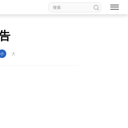
告
小
大