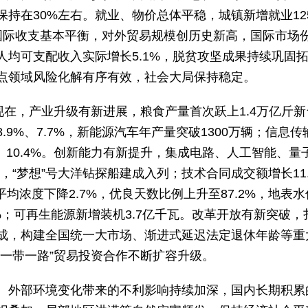
持在30%左右。就业、物价总体平稳，城镇新增就业12
%。国际收支基本平衡，对外贸易规模创历史新高，国际市场
人均可支配收入实际增长5.1%，脱贫攻坚成果持续巩固
点领域风险化解有序有效，社会大局保持稳定。
现在，产业升级有新进展，粮食产量首次跃上1.4万亿斤新
.9%、7.7%，新能源汽车年产量突破1300万辆；信息
%、10.4%。创新能力有新提升，集成电路、人工智能、
，“梦想”号大洋钻探船建成入列；技术合同成交额增长11
平均浓度下降2.7%，优良天数比例上升至87.2%，地表水
%；可再生能源新增装机3.7亿千瓦。改革开放有新突破
成，构建全国统一大市场、渐进式延迟法定退休年龄等重
“一带一路”贸易投资合作不断扩容升级。
。外部环境变化带来的不利影响持续加深，国内长期积累