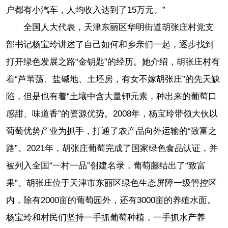
户都有小汽车，人均收入达到了15万元。”
全国人大代表，天津东丽区华明街道胡张庄村党支
部书记杨宝玲讲述了自己如何和乡亲们一起，逐步找到
打开绿色发展之路“金钥匙”的经历。她介绍，胡张庄村有
着“芦苇荡、盐碱地、土坯房，有女不嫁胡张庄”的先天缺
陷，但是也有着“土壤中含大量钾元素，种出来的葡萄口
感甜、味道香”的资源优势。2008年，杨宝玲带领大伙以
葡萄优势产业为抓手，打通了农产品向外运输的“致富之
路”。2021年，胡张庄葡萄完成了国家绿色食品认证，并
被列入全国“一村一品”创建名录，葡萄藤结出了“致富
果”。胡张庄位于天津市东丽区绿色生态屏障一级管控区
内，除有2000亩的葡萄园外，还有3000亩的养殖水面。
杨宝玲和村民们坚持一手抓葡萄种植，一手抓水产养