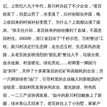
记。上世纪八九十年代，新川村办起了不少企业，“老百
姓富了，但是山秃了，水变臭了，白衬衫晾在外面，晚
上收回来的时候衬衫变黑了。为什么？上面都沾满了煤
灰。”张天任介绍，老百姓有的纷纷搬到了县城，不愿意
回村住。2003年，浙江省启动了“千村示范、万村整治”工
程。新川村决定打生态牌，走生态立村、生态富民的道
路，从老百姓反映强烈的“脏乱差”整治入手，垃圾分类、
改水改厕、村道硬化、绿化亮化……村两委一脚踩污
染“刹车”，关停了十多家落后的石矿和高能耗的企业；另
一只脚加绿色“油门”，引导村里的企业融入到新能源的产
业链里，鼓励村民发展休闲农业、观光旅游、特色民
宿，一二三产业协调发展。“如今的新川村旧貌换上了新
颜，绿水青山又回来了。老百姓住上了小别墅，家家户