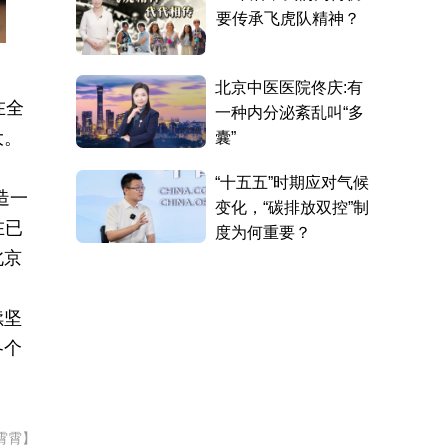
在全
大。
造一
在已
北京
续坚
各个
霄霄】