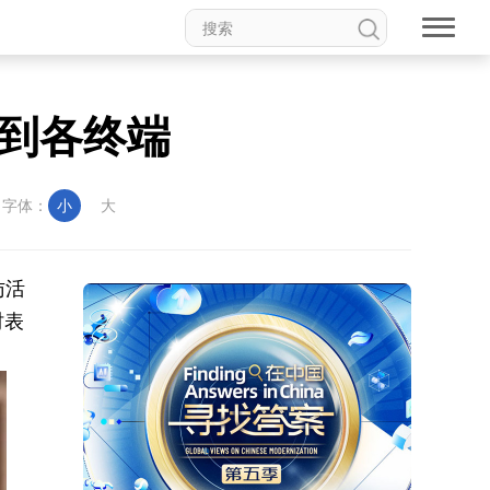
到各终端
字体：
小
大
访活
时表