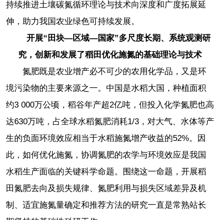
持续推进土壤碳氮循环理论与技术向深度和广度拓展延
伸，助力我国农业绿色可持续发展。
开展“田块—区域—国家”多尺度长期、系统观测研
究，创新和发展了稻田优化施氮的基础理论与技术
氮肥既是农业增产必不可少的农用化学品，又是环
境污染物的主要来源之一。中国是水稻大国，种植面积
约3 000万公顷，稻谷年产超2亿吨，但投入化学氮肥也高
达630万吨，占全球水稻氮肥消耗1/3，对大气、水体等产
生的负面环境效应相当于水稻施氮增产收益的52%。因
此，如何优化施氮，协调氮肥的农学与环境效应是我国
水稻生产面临的关键科学命题。围绕这一命题，开展稻
田氮肥去向及损失规律、氮肥利用与损失区域差异及机
制、适宜施氮量确定和推荐方法的研究一直是常熟站长