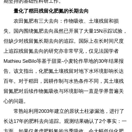
期坚持的基础性科研工作。
量化了稻田残留化肥氮的长期去向
农田氮肥有三大去向：作物吸收、土壤残留和损
失。国内围绕氮肥去向虽然已开展了大量15N示踪试验，
但缺少对残留氮长期去向的追踪。国际上在长时间尺度
上追踪残留氮去向的研究亦非常罕见，仅见法国学者
Mathieu SeBilo等基于甜菜-小麦轮作旱地的30年结果报
告。该文指出，化肥氮土壤残留对地下水环境影响长达
百年。对于稻田，因耕作制与水热条件不同，其土壤残
留氮肥对后续作物氮吸收与环境影响一直是学界普遍关
心的问题。
常熟站利用2003年建立的原状土柱渗漏池，进行了
长达17年的肥料去向追踪。观测结果确认了2个事实：一
方面，如果仅考虑肥料氮的当季吸收，会大幅低估化肥