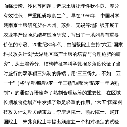
面临渍涝、沙化等问题，造成土壤物理性状不良、养分
有效性低，严重阻碍粮食生产。早在1956年，中国科学
院南京土壤研究所在常州、苏州、无锡等地陆续开展了
农业丰产经验总结与试验研究，写出了一系列具有重要
价值的专著。20世纪80年代，由熊毅院士主持“六五”国家
科技攻关计划“太湖地区高产土壤的培育与合理施肥的研
究”，从土壤养分、结构特征等科学数据多角度论证了当
时盛行的双季稻三熟制的弊端，用“三三得九，不如二五
一十”（将“早稻/晚稻/麦一年三熟”调整为“稻麦一年两熟
制”）的通俗谚语诠释了熟制合理运筹的重要性，在区域
长期粮食稳增产中发挥了举足轻重的作用。“六五”国家科
技攻关计划攻关结束后，李庆逵院士、熊毅院士、赵其
国院士、朱兆良院士等提出须建立一个相对稳定的试验