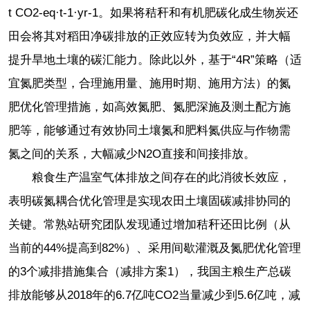
t CO2-eq·t-1·yr-1。如果将秸秆和有机肥碳化成生物炭还
田会将其对稻田净碳排放的正效应转为负效应，并大幅
提升旱地土壤的碳汇能力。除此以外，基于“4R”策略（适
宜氮肥类型，合理施用量、施用时期、施用方法）的氮
肥优化管理措施，如高效氮肥、氮肥深施及测土配方施
肥等，能够通过有效协同土壤氮和肥料氮供应与作物需
氮之间的关系，大幅减少N2O直接和间接排放。
粮食生产温室气体排放之间存在的此消彼长效应，
表明碳氮耦合优化管理是实现农田土壤固碳减排协同的
关键。常熟站研究团队发现通过增加秸秆还田比例（从
当前的44%提高到82%）、采用间歇灌溉及氮肥优化管理
的3个减排措施集合（减排方案1），我国主粮生产总碳
排放能够从2018年的6.7亿吨CO2当量减少到5.6亿吨，减