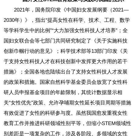
2021年，国务院印发《中国妇女发展纲要（2021—
2030年）》，指出“提高女性在科学、技术、工程、数学
等学科学生中的比例”“大力加强女性科技人才培养”；全
国妇女联合会等七部门共同研究制定了《关于实施科技
创新巾帼行动的意见》；科学技术部等13部门印发《关
于支持女性科技人才在科技创新中发挥更大作用的若干
措施》；全国各地也陆续出台了支持女性科技人才发展
的政策和措施。国家自然科学基金委员会放宽了女性科
研人员申报基金项目的年龄限制，其统计数据显示相
关“女性优先”政策、允许孕哺期女性延长项目周期等措施
有效促进了女性的科研参与度。虽然我国愈发重视女性
教育工作并推进科研领域性别平等，但缩小STEM领域性
别差距是一项复杂的工作，涉及各阶段、多领域的女性