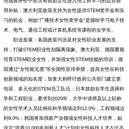
理成效评价中应含有鼓励女性进入理工科学习的运营费
用补贴；澳大利亚政策支持为女性提供STEM奖学金和实
习的机会，例如“广播技术女性奖学金”是颁给学习电子技
术、电气、通信工程或计算机系统等课程的女学生。
职业发展：各国政策均涉及对女性职业发展的支
持，打破STEM职业性别隔离现象。澳大利亚、德国重视
培育STEM职业女性，并加强女性STEM技能的培训；德
国通过“女性能见度”等全国性宣传举措，提高女性在科技
创新领域的知名度；加拿大则呼吁政府公共部门建立更
包容、多元化的STEM员工队伍；日本鼓励女学生选择科
学和工程职业，要求到2025年，大学中讲师及以上职称
的女性学术人员比例在科学领域达到12.0%，工程领域达
到9.0%；韩国将加强新产业领域女性科技人才培养，如
设定“培养10 000名创新人才”计划中女性科技人才占比不