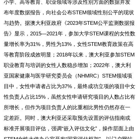
小学、高等教育、职业领域等涉及性别方面的数据并发
布年度数据报告，向社会公布STEM领域性别公平的现状
与趋势。据澳大利亚政府《2023年STEM公平监测数据报
告》显示，2015—2021年，参加大学STEM课程的女性数
量增长率为31%，男性为13%，女性STEM教育政策在高
等教育阶段成效明显；2018年以来，澳大利亚参加STEM
职业教育与培训的女性人数稳步增加；2022年，澳大利
亚国家健康与医学研究委员会（NHMRC）STEM领域项
目中，女性申请者占比为37%，最终成功立项的项目中女
性负责人占比15%，虽然女性申请研究项目的人数占比有
所增长，但作为项目负责人的比重相比男性仍然存在一
定差距。同时，澳大利亚还采取预先设置的评估指南或
标准开展项目评估，强调“嵌入评估文化”，操作层面上由