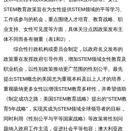
STEM教育政策旨在为女性提供STEM领域的平等学习、
工作或参与的机会，重点围绕人才培育、教育战略、职
业支持、女性可见度等方面，具体关注点因政策发布主
体不同而各有侧重（表1和2）。
综合性行政机构或委员会制定，以政府名义发布的
政策重在发挥政府引导作用，增加STEM领域女性教育及
职业机会，以性别政策推动更广范围的性别公平。最先
提出STEM概念的美国尤为重视本科及以上人才的培养，
重视吸纳更多女性以增强STEM教育多样性，并希望借助
《制定成功之路：美国STEM教育战略》提出的“STEM教
育5年战略”，实现其成为STEM领域全球领导者的目标，
同时利用《性别公平与平等国家战略》等政策将性别问
题纳入政府工作主流，促进社会平等包容；澳大利亚政