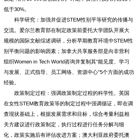
低于30%。
科学研究：加强并促进STEM性别平等研究的传播与
交流。爱尔兰教育部在制定政策前委托大学团队开展大
规模的国际文献综述调研，分析早期教育环境中STEM性
别平衡问题的影响因素；加拿大共享服务部是向非营利
组织Women in Tech World咨询并复制其“能见度、学习
与发展、正式指导、员工网络、资源中心”5个方面的成功
经验。
政策制定过程：强调政策制定过程的科学性。英国
在女性STEM教育政策等的制定过程中强调循证，即在调
查现状基础上，根据发展需求和目标，综合考量利益相
关方建议进行政策制定，执行过程进行任务分解与细
化，政策实施后有评估改进方案；澳大利亚政府委托澳