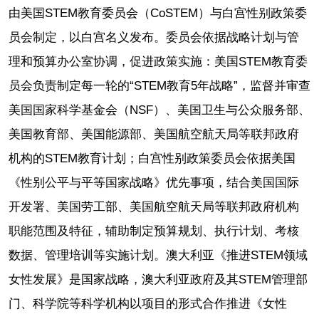
由美国STEM教育委员会（CoSTEM）与白宫性别政策委
员会制定，以白宫名义发布。委员会依据战略计划与管
理和预算办公室协调，促进政策实施：美国STEM教育委
员会负责制定每一轮的“STEM教育5年战略”，监督并审查
美国国家科学基金会（NSF）、美国卫生与公众服务部、
美国教育部、美国能源部、美国航空航天局等联邦政府
机构的STEM教育计划；白宫性别政策委员会依据美国
《性别公平与平等国家战略》优先事项，结合美国国际
开发署、美国劳工部、美国航空航天局等联邦政府机构
职能范围及特征，辅助制定预算规划、执行计划、考核
数据、管理培训等实施计划。澳大利亚《推进STEM领域
女性发展》是国家战略，澳大利亚政府及其STEM管理部
门、科学院等科学机构以项目的形式合作推进《女性