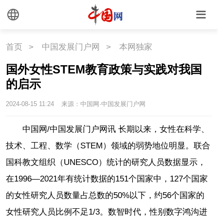
首页
>
中国发展门户网
>
本网独家
国外女性STEM教育政策与实践对我国
的启示
2024-08-15 11:24
来源：中国网·中国发展门户网
中国网/中国发展门户网讯
长期以来，女性在科学、
技术、工程、数学（STEM）领域的弱势地位明显。联合
国科教文组织（UNESCO）统计的研究人员数据显示，
在1996—2021年有统计数据的151个国家中，127个国家
的女性研究人员数量占总数的50%以下，约56个国家的
女性研究人员比例不足1/3。数智时代，性别数字鸿沟进