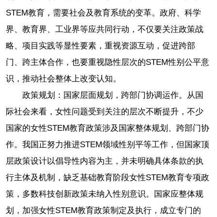
STEM教育，需要社会及教育系统的变革。政府、科学
界、教育界、工业界等应共同行动，不仅要关注政策战
略、项目实践等显性要素，重视资源互动，促进跨部
门、跨主体合作，也要重视隐性层次的STEM性别公平意
识，推动社会整体上改变认知。
政策规划：国家层面规划，跨部门协调运作。从国
际社会来看，女性问题受到关注的层次不断提升，不少
国家的女性STEM教育政策涉及国家整体规划、跨部门协
作。我国正努力推进STEM领域性别平等工作，但国家顶
层政策设计以倡导性内容为主，并未明确具体条款的执
行主体及机制，缺乏基础教育阶段女性STEM教育专项政
策，多数科技创新政策未纳入性别意识。国家应整体规
划，加强女性STEM教育政策制定及执行，成立专门的