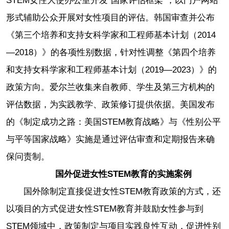
STEM女性大使办公室开发“国家评估框架”，以门户网站
形式辅助公众开展对女性项目的评估。韩国审查并公布
《第三个培养和支持女科学家和工程师基本计划（2014
—2018）》的各项性别数据，针对性调整《第四个培养
和支持女科学家和工程师基本计划（2019—2023）》的
政策方向。爱尔兰收集来自教师、学生及第三方机构的
评估数据，为实践教学、政策修订提供依据。美国发布
的《制定成功之路：美国STEM教育战略》与《性别公平
与平等国家战略》实施是通过评估审查和定期报告来确
保问责制。
国外促进女性STEM教育的实施案例
国外除制定直接促进女性STEM教育政策的方式，还
以项目的方式促进女性STEM教育并鼓励女性参与到
STEM领域中，政策制定与项目实践良性互动，促进性别