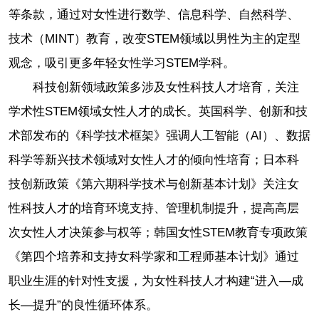
等条款，通过对女性进行数学、信息科学、自然科学、
技术（MINT）教育，改变STEM领域以男性为主的定型
观念，吸引更多年轻女性学习STEM学科。
科技创新领域政策多涉及女性科技人才培育，关注
学术性STEM领域女性人才的成长。英国科学、创新和技
术部发布的《科学技术框架》强调人工智能（AI）、数据
科学等新兴技术领域对女性人才的倾向性培育；日本科
技创新政策《第六期科学技术与创新基本计划》关注女
性科技人才的培育环境支持、管理机制提升，提高高层
次女性人才决策参与权等；韩国女性STEM教育专项政策
《第四个培养和支持女科学家和工程师基本计划》通过
职业生涯的针对性支援，为女性科技人才构建“进入—成
长—提升”的良性循环体系。