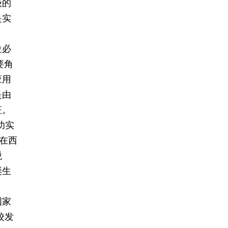
级的
是实
位必
要角
应用
是由
征。
功实
在西
税
诞生
国家
校发