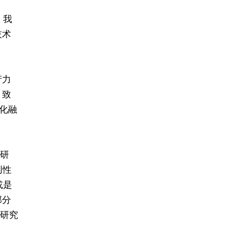
，我
技术
产力
：致
化融
础研
创性
或是
部分
础研究