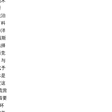
刷术
研
统治
了科
海洋
西斯
选择
新竞
，与
赋予
体是
定这
流营
着要
环