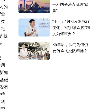
人的
产业
人类
、社
的技
基
识，
常所
掘新知
基础
没有
往往
，科