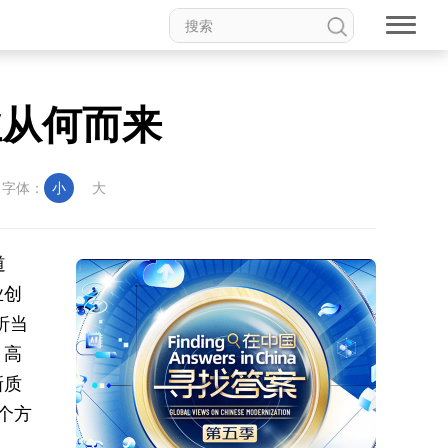
业从何而来
字体：
小
大
道
业创
析当
。高
新质
个方