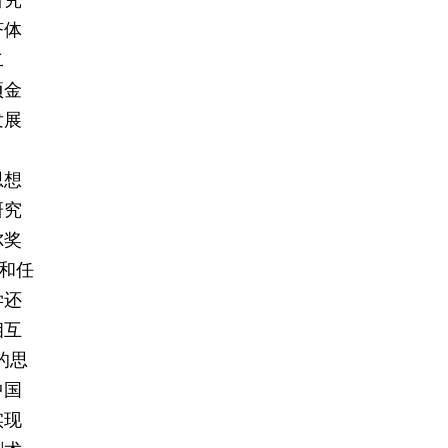
研究
济体
二
项金
发展
思想
研究
尔奖
和任
学还
相互
的思
中国
实现