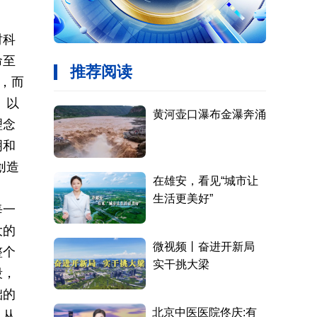
时科
命至
，而
。以
理念
明和
创造
每一
大的
整个
段，
础的
。从