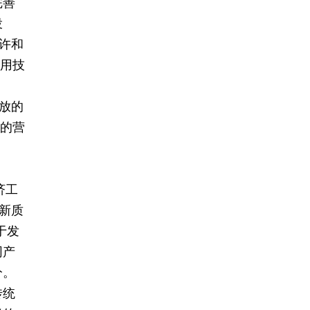
完善
投
许和
应用技
放的
境的营
济工
是新质
于发
同产
分。
传统