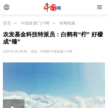
悦读
民藏
中医
首页
>
中国发展门户网
>
本网独家
中国瓷
农发基金科技特派员：白鹤有“柠” 好檬
成“臻”
国情
2024-01-26 09:49
来源：中国网·中国发展门户网
国情
助残
一带一路
海洋
草原
湾区
联盟
心理
老年