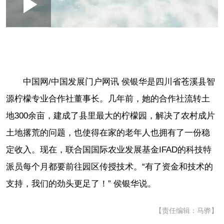
Loaded
:
Play
0:00
/
--:--
Play
Picture-
Mute
Fullscr
in-
Picture
1.77%
Video
中国网/中国发展门户网讯
侯银华是四川省苍溪县智
源柠檬专业合作社董事长。几年前，她的合作社流转土
地300余亩，建成了县里最大的柠檬园，解决了农村成片
土地撂荒的问题，也使得在家的老年人也拥有了一份稳
定收入。
现在，联合国
国际农业发展基金IFAD
的科技特
派员每个月都要前往园区传授技术。“有了资金和技术的
支持，我们的劲头更足了！” 侯银华说。
【责任编辑：马骅】