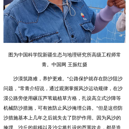
图为中国科学院新疆生态与地理研究所高级工程师常
青。中国网 王振红摄
沙漠筑路难，养护更难。“公路保护就存在防沙阻沙
问题，”常青介绍说，通过观测掌握风沙运动规律，在沙
漠公路旁使用碾压芦苇栽植草方格，扎设高立式沙障等
机械防沙措施，可有效防止风沙掩埋公路。“但是这些防
沙措施基本上几年之后就失去了防护作用。因为风沙的
掩埋、沙丘的前移以及沙尘将扎设的芦苇吹走，都是造