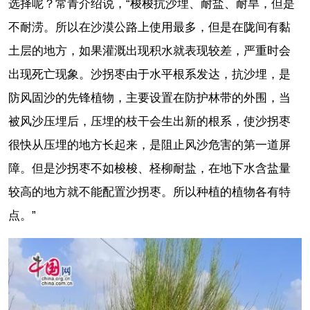
选择呢？常青介绍说，“梭梭抗沙埋、耐盐、耐旱，但是
不耐涝。所以在沙漠公路上使用最多，但是在陇间有黏
土层的地方，如果灌溉出现积水就表现较差，严重时会
出现死亡现象。沙拐枣由于水平根系发达，抗沙埋，是
防风固沙的先锋植物，主要设置在防护林带的外围，当
被风沙压埋后，压埋的枝干会生出新的根系，使沙拐枣
很快从压埋的地方长起来，是阻止风沙危害的第一道屏
障。但是沙拐枣不如梭梭、柽柳耐盐，在地下水含盐量
较高的地方就不能配置沙拐枣。所以种植的植物各有特
点。”