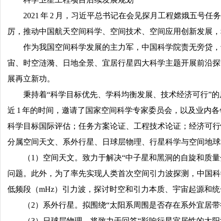
2021 年 2 月，习近平总书记在会见探月工程嫦娥五
厉，推动中国航天空间科学、空间技术、空间应用创新发展，
作为我国空间科学发展的主力军，中国科学院责无旁贷，于 
宙、时空涟漪、日地全景、宜居行星四大科学主题开展前沿探
展再立新功。
秉持着“科学目标优先、学科均衡发展、技术经济可行”
近 1 年的时间，邀请了国家空间科学专家委员会，以及业内各
科学目标国际评估；任务方案论证、工程技术论证；经济可行
分属空间天文、系外行星、日球层物理、行星科学与空间地球
（1）空间天文。致力于解决“中子星和黑洞的自旋和质量
问题。此外，为了率先实现人类首次空间引力波探测，中国科
低频段（mHz）引力波，探讨时空和引力本质、宇宙起源和
（2）系外行星。拟围绕“太阳系周围是否存在系外宜居带
（3）日球层物理。将致力于回答“影响行星宜居性的太阳