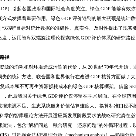
P）引起各国政府和国际社会高度关注。绿色 GDP 能够有效弥
方式发挥着重要作用。绿色 GDP 评价遇到的最大瓶颈是统计
“双碳”目标对统计数据的准确性、真实性、及时性提出了现实要求
发，运用智库双螺旋法理论探索绿色 GDP 评价体系的研究路
究路径
然资源的消耗和对环境造成污染的代价，从 20 世纪 70年代开
的统计方法。联合国和世界银行在改进 GDP 核算方面做了大量
成本和不可再生资源损耗成本的绿色 GDP 核算框架。借鉴 SEE
》，此后我国关于绿色 GDP 评价仅停留在学术层面。在全球范围
数据来源不足、生态系统服务价值估算难度大、换算标准口径不
采用科学的智库理论方法开展适应新发展阶段要求的战略研究势在
，包含“解析问题—融合研究—还原问题”的外循环过程，以及“数据收
IIS）过程融合法和“机理分析（mechanism analysis）—影响分析（imp