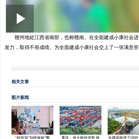
Loaded
:
Play
0:00
/
--:--
Play
10.04%
Video
赣州地处江西省南部，也称赣南。在全面建成小康社会进
发力，取得不俗成绩。为全面建成小康社会交上了一张满意答
相关文章