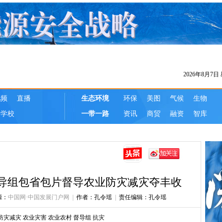
督导组包省包片督导农业防灾减灾夺丰收
源：
中国网·中国发展门户网
|
作者：孔令瑶
|
责任编辑：孔令瑶
防灾减灾
农业灾害
农业农村
督导组
抗灾