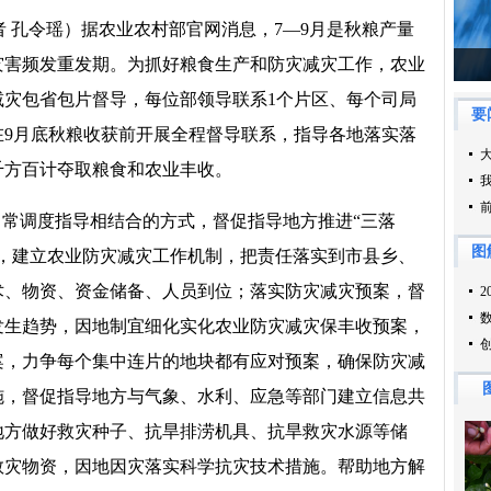
者 孔令瑶）据农业农村部官网消息，7—9月是秋粮产量
灾害频发重发期。为抓好粮食生产和防灾减灾工作，农业
减灾包省包片督导，每位部领导联系1个片区、每个司局
，在9月底秋粮收获前开展全程督导联系，指导各地落实落
千方百计夺取粮食和农业丰收。
常调度指导相结合的方式，督促指导地方推进“三落
任，建立农业防灾减灾工作机制，把责任落实到市县乡、
术、物资、资金储备、人员到位；落实防灾减灾预案，督
发生趋势，因地制宜细化实化农业防灾减灾保丰收预案，
案，力争每个集中连片的地块都有应对预案，确保防灾减
施，督促指导地方与气象、水利、应急等部门建立信息共
地方做好救灾种子、抗旱排涝机具、抗旱救灾水源等储
救灾物资，因地因灾落实科学抗灾技术措施。帮助地方解