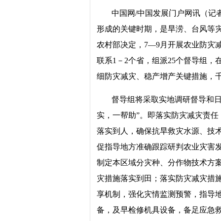
中国网/中国发展门户网讯（记
形成的关键时期，是旱涝、台风等
农村部决定，7—9月开展农业防灾
联系1－2个省，组派25个督导组
细防灾减灾、稳产增产关键措施，
督导组将采取实地调研督导和日
实，一帮助”。即落实防灾减灾责
落实到人，确保抗旱救灾水源、技
促指导地方准确跟踪研判农业灾害
制定本区域分灾种、分作物技术方
灾措施落实到田；落实防灾减灾措
享机制，强化灾情监测预警，指导
备，及早检修机具设备，备足应急