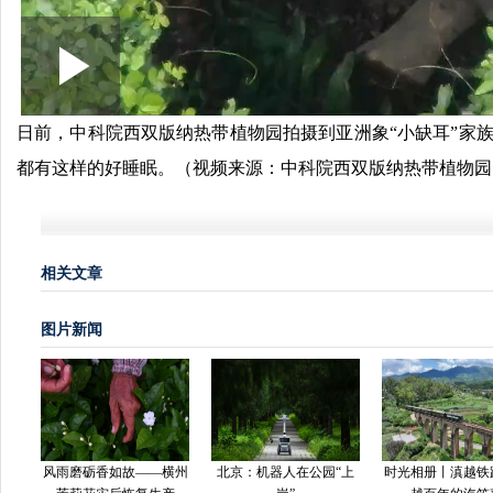
Loaded
:
Play
0:00
/
--:--
Play
8.70%
Video
日前，中科院西双版纳热带植物园拍摄到亚洲象“小缺耳”家
都有这样的好睡眠。（视频来源：
中科院西双版纳热带植物园
相关文章