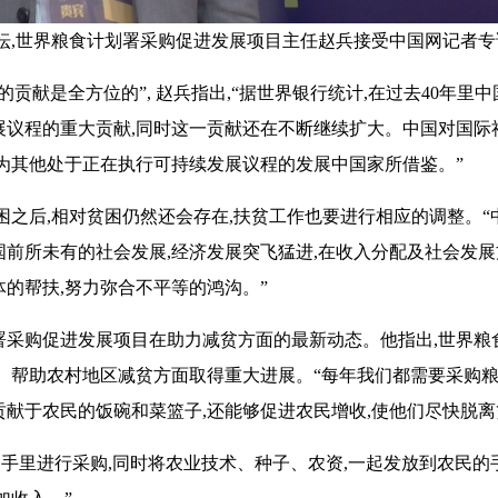
扶贫论坛,世界粮食计划署采购促进发展项目主任赵兵接受中国网记者
贡献是全方位的”, 赵兵指出,“据世界银行统计,在过去40年里中
展议程的重大贡献,同时这一贡献还在不断继续扩大。中国对国际
为其他处于正在执行可持续发展议程的发展中国家所借鉴。”
贫困之后,相对贫困仍然还会存在,扶贫工作也要进行相应的调整。“
前所未有的社会发展,经济发展突飞猛进,在收入分配及社会发
的帮扶,努力弥合不平等的鸿沟。”
署采购促进发展项目在助力减贫方面的最新动态。他指出,世界粮
、帮助农村地区减贫方面取得重大进展。“每年我们都需要采购粮
献于农民的饭碗和菜篮子,还能够促进农民增收,使他们尽快脱离
户手里进行采购,同时将农业技术、种子、农资,一起发放到农民的