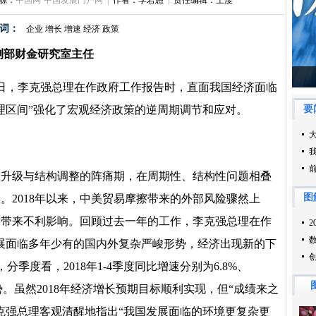
源：
中国网·中国发展门户网
|
作者：李若愚
|
责任编辑：王虔
词：
企业
增长
增速
经济
政策
测部财金研究室主任
月5日，李克强总理在作政府工作报告时，直面我国经济面临
理区间”强化了宏观经济政策的逆周期调节和应对。
型升级与结构调整的阵痛期，在周期性、结构性问题相叠
。2018年以来，中美贸易摩擦带来的外部风险骤然上
期带来不利影响。回顾过去一年的工作，李克强总理在作
展面临多年少有的国内外复杂严峻形势，经济出现新的下
%，分季度看，2018年1-4季度同比增速分别为6.8%、
缓之势。虽然2018年经济增长预期目标顺利实现，但“成绩来之
李克强总理客观清醒地指出“我国发展面临的环境更复杂更