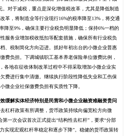
元。对于减税，重点是深化增值税改革，尤其是降低制造
改革，将制造业等行业现行16%的税率降至13%，将交通
税率降至9%，确保主要行业税负明显降低；保持6%一档的
活性服务业增加税收抵扣等配套措施，确保所有行业税负
两档、税制简化方向迈进。抓好年初出台的小微企业普惠
保缴费负担。下调城镇职工基本养老保险单位缴费比例，
式，各地在征收体制改革过程中不得采取增加小微企业实
史欠费进行集中清缴。继续执行阶段性降低失业和工伤保
是小微企业社保缴费负担有实质性下降。
有效缓解实体经济特别是民营和小微企业融资难融资贵问
题，去杠杆政策有所调整，货币政策持续向偏宽松方向微
员会第一次会议首次正式提出“结构性去杠杆”，要求“分部
努力实现宏观杠杆率稳定和逐步下降”。稳健的货币政策转