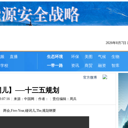
官方微博
词儿】──十三五规划
07:16
|
来源：中国网
|
作者：
|
责任编辑：周兵
：
两会,Five-Year,碰词儿,The,规划纲要