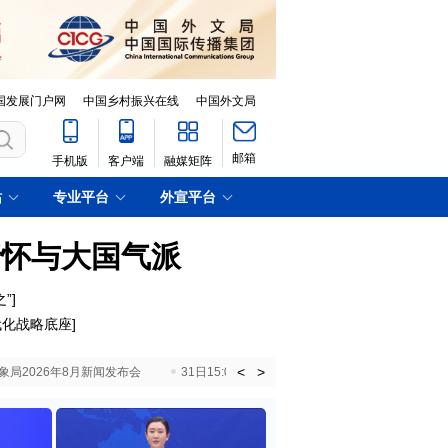
国发展门户网
中国乡村振兴在线
中国外文局
邮箱
手机版
客户端
融媒矩阵
站
专业平台
外宣平台
情怀与大国气派
”
]
代化战略底座
]
<
>
国气象局2026年8月新闻发布会
31日15:00 国新办就加快推动“十五五”时期退