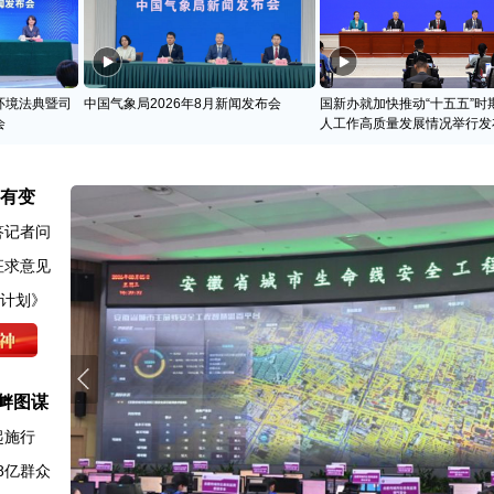
环境法典暨司
中国气象局2026年8月新闻发布会
国新办就加快推动“十五五”时
会
人工作高质量发展情况举行发
名有变
答记者问
征求意见
动计划》
衅图谋
起施行
8亿群众