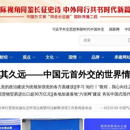
习近平外交思想和新时代中国外交
国新网
中
财经
观点
文化
国情
品牌
承建网
其久远——中国元首外交的世界
以党的政治建设为统领加强党的各方面建设
][
学习·知行丨“敦煌，我心向往之
国货物贸易进出口超30万亿元
][
各地加速落地“六张网”建设 夯实中国式现
 最高法举行贯彻实施生态环境法典暨司法解释清理工作新闻发布会
4日10:30 中