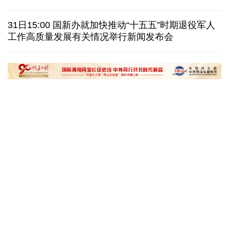
俄外交部说日本加速"再军事化"扰乱地区及全球安全
31日15:00 国新办就加快推动“十五五”时期退役军人
工作高质量发展有关情况举行新闻发布会
也门胡塞武装称袭击政府军集结地 造成数百人伤亡
八国外长发表联合声明谴责以色列持续侵犯加沙地带
黄河壶口瀑布金瀑奔涌
在雄安，看见“城市
读懂中国