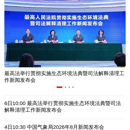
让药品更好触达患者 网络平台成多款新药首发渠道
科创转型到全球布局 上海出台规划让民企敢闯敢投
7月份中国仓储指数保持扩张 行业运行韧性较强
金价大反弹！黄金以旧换新业务火热，记者探访
最高法举行贯彻实施生态环境法典暨司法解释清理工
宇树科技战略配售名单公布:DeepSeek、腾讯等在列
作新闻发布会
美媒称美国中情局秘密设立古巴工作组
6日10:00 最高法举行贯彻实施生态环境法典暨司法
特朗普再签行政令 禁止“生育旅游”收紧“出生公民权”
解释清理工作新闻发布会
伊朗拟禁止敌对方通行霍尔木兹海峡 对违规者重罚
4日10:30 中国气象局2026年8月新闻发布会