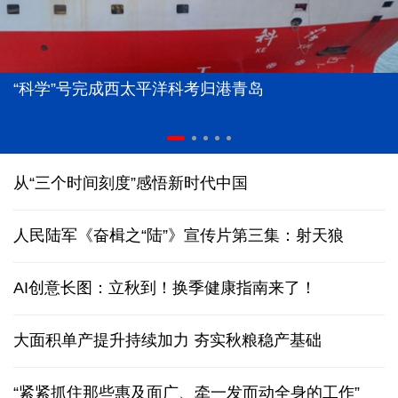
“科学”号完成西太平洋科考归港青岛
从“三个时间刻度”感悟新时代中国
人民陆军《奋楫之“陆”》宣传片第三集：射天狼
AI创意长图：立秋到！换季健康指南来了！
大面积单产提升持续加力 夯实秋粮稳产基础
“紧紧抓住那些惠及面广、牵一发而动全身的工作”