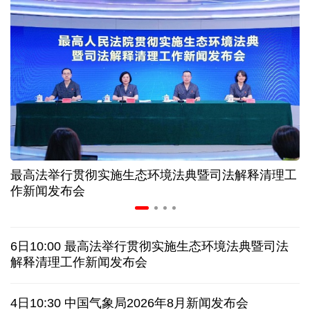
“零关税”实施100天 见证中非合作新气象
高温下用电负荷创新高 解码今夏的清凉底气
活力中国调研行丨弯道超车 如何“皖”美提速
年中经济观察 服务实体经济 财政金融打出"组合拳"
最高法举行贯彻实施生态环境法典暨司法解释清理工
7月份中国仓储指数保持扩张 行业运行韧性较强
作新闻发布会
日本执政当局应停止在核问题上玩火
6日10:00 最高法举行贯彻实施生态环境法典暨司法
俄黑客称获取北约直接参与袭击俄领土证据
解释清理工作新闻发布会
全球媒体聚焦︱外媒：美国劳动力市场正在走弱
4日10:30 中国气象局2026年8月新闻发布会