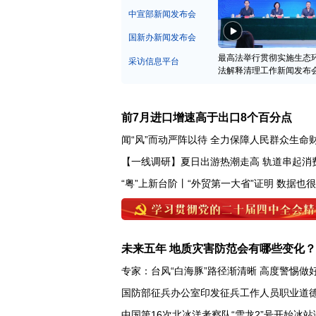
中宣部新闻发布会
国新办新闻发布会
最高法举行贯彻实施生态
采访信息平台
法解释清理工作新闻发布
前7月进口增速高于出口8个百分点
闻“风”而动严阵以待 全力保障人民群众生命
【一线调研】夏日出游热潮走高 轨道串起消
“粤”上新台阶丨“外贸第一大省”证明 数据也
未来五年 地质灾害防范会有哪些变化？
专家：台风“白海豚”路径渐清晰 高度警惕做
国防部征兵办公室印发征兵工作人员职业道
中国第16次北冰洋考察队“雪龙2”号开始冰站