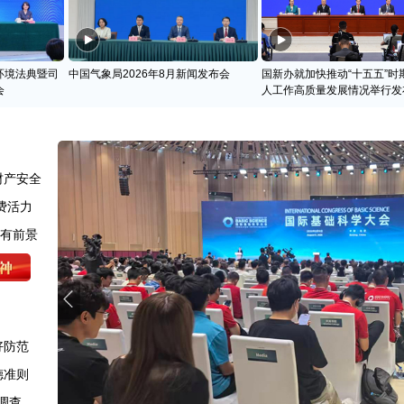
环境法典暨司
中国气象局2026年8月新闻发布会
国新办就加快推动“十五五”时
会
人工作高质量发展情况举行发
财产安全
费活力
很有前景
好防范
德准则
调查