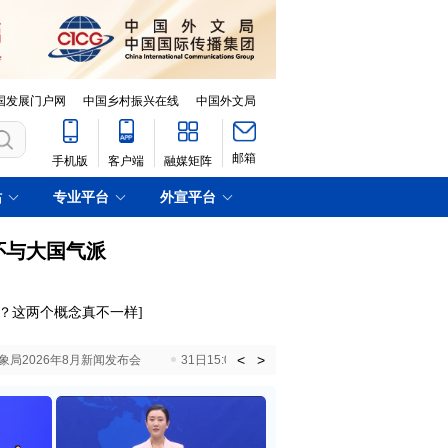
国发展门户网
中国乡村振兴在线
中国外文局
邮箱
手机版
客户端
融媒矩阵
站
专业平台
外宣平台
怀与大国气派
剩？这两个概念真不一样
]
<
>
国气象局2026年8月新闻发布会
31日15:00 国新办就加快推动“十五五”时期退