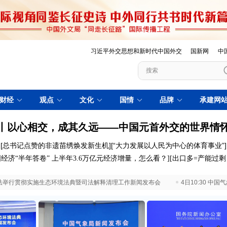
习近平外交思想和新时代中国外交
国新网
中
财经
观点
文化
国情
品牌
承建网
丨以心相交，成其久远——中国元首外交的世界情
[
总书记点赞的非遗苗绣焕发新生机
][
“大力发展以人民为中心的体育事业”
]
经济“半年答卷”
上半年3.6万亿元经济增量，怎么看？
]
[
出口多=产能过
 最高法举行贯彻实施生态环境法典暨司法解释清理工作新闻发布会
4日10:30 中