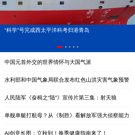
“科学”号完成西太平洋科考归港青岛
中国元首外交的世界情怀与大国气派
水利部和中国气象局联合发布红色山洪灾害气象预警
人民陆军《奋楫之“陆”》宣传片第三集：射天狼
单舰单艇打航母？从《制胜》看解放军强大侦察能力
AI创意长图：立秋到！换季健康指南来了！