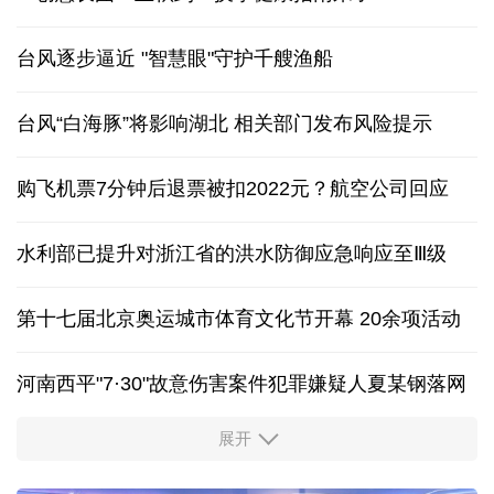
台风逐步逼近 "智慧眼"守护千艘渔船
台风“白海豚”将影响湖北 相关部门发布风险提示
购飞机票7分钟后退票被扣2022元？航空公司回应
水利部已提升对浙江省的洪水防御应急响应至Ⅲ级
第十七届北京奥运城市体育文化节开幕 20余项活动
河南西平"7·30"故意伤害案件犯罪嫌疑人夏某钢落网
展开
服务实体经济 财政金融打出“组合拳”