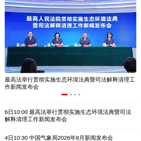
美媒:多场景低成本应用 中国让AI变得更具实用价值
上半年机械工业规上企业实现营业收入同比增长
6.5%
“零关税”实施100天 见证中非合作新气象
高温下用电负荷创新高 解码今夏的清凉底气
最高法举行贯彻实施生态环境法典暨司法解释清理工
作新闻发布会
活力中国调研行丨弯道超车 如何“皖”美提速
老挝国会主席赛宋蓬逝世
6日10:00 最高法举行贯彻实施生态环境法典暨司法
解释清理工作新闻发布会
伊朗：与阿曼“接近”达成协议但并不意味重开海峡
4日10:30 中国气象局2026年8月新闻发布会