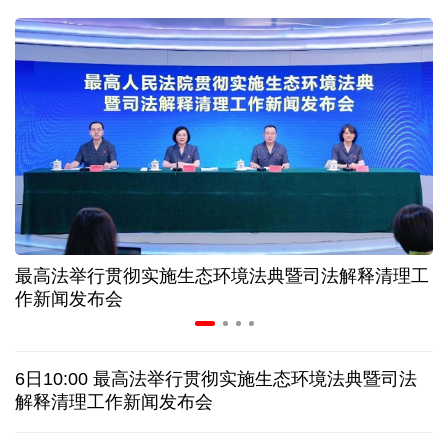
二季度中国清洁能源建设景气指数处于较景气区间
服贸会进入倒计时一个月 180余项创新成果将发布
非必要不乱花 医保个人账户里的钱如何用在刀刃上
"校园贷"换上"新马甲" 警惕暑假期间网络消费陷阱
最高法举行贯彻实施生态环境法典暨司法解释清理工
2026暑期档票房破85亿 已连续30天单日票房破亿
作新闻发布会
美国要"换牌" 伊朗"换将" 美伊博弈变数犹存
6日10:00 最高法举行贯彻实施生态环境法典暨司法
探访泰缅“死亡铁路”，见证日本军国主义侵略罪行
解释清理工作新闻发布会