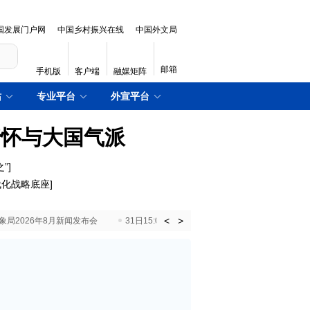
国发展门户网
中国乡村振兴在线
中国外文局
邮箱
手机版
客户端
融媒矩阵
站
专业平台
外宣平台
情怀与大国气派
”
]
代化战略底座
]
<
>
国气象局2026年8月新闻发布会
31日15:00 国新办就加快推动“十五五”时期退