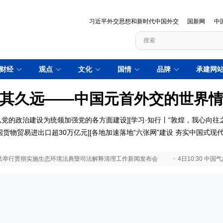
习近平外交思想和新时代中国外交
国新网
中
财经
观点
文化
国情
品牌
承建网
其久远——中国元首外交的世界
以党的政治建设为统领加强党的各方面建设
][
学习·知行丨“敦煌，我心向往之
国货物贸易进出口超30万亿元
][
各地加速落地“六张网”建设 夯实中国式现
 最高法举行贯彻实施生态环境法典暨司法解释清理工作新闻发布会
4日10:30 中