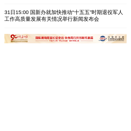
伊朗拟禁止敌对方通行霍尔木兹海峡 对违规者重罚
31日15:00 国新办就加快推动“十五五”时期退役军人
工作高质量发展有关情况举行新闻发布会
美参议院委员会投票认定传染病专家福奇藐视国会
休达地方政府说非法移民越境事件已致约百人死亡
“十五五”开局之年传统产业转型焕
黄河壶口瀑布金瀑
新一线观察
读懂中国