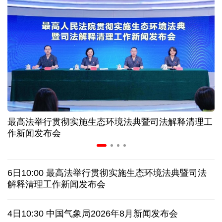
31省份上半年外贸成绩单出炉 见证产业提质跃迁
比一张A4纸还要薄！我国高端钢材迎来密集突破
让药品更好触达患者 多款新药选择网络平台首发
7月份中国仓储指数保持扩张 行业运行韧性较强
最高法举行贯彻实施生态环境法典暨司法解释清理工
金价大反弹！黄金以旧换新业务火热，记者探访
作新闻发布会
中国渔船在海上救起5名塞拉利昂渔民
6日10:00 最高法举行贯彻实施生态环境法典暨司法
泰国发生校园枪击案 致7人死亡 17人伤
凶手疑自杀
解释清理工作新闻发布会
特朗普再签行政令 禁止"生育旅游"收紧"出生公民权"
4日10:30 中国气象局2026年8月新闻发布会