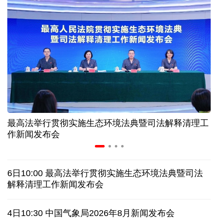
“零关税”实施100天 见证中非合作新气象
高温下用电负荷创新高 解码今夏的清凉底气
活力中国调研行丨弯道超车 如何“皖”美提速
年中经济观察 服务实体经济 财政金融打出"组合拳"
最高法举行贯彻实施生态环境法典暨司法解释清理工
7月份中国仓储指数保持扩张 行业运行韧性较强
作新闻发布会
日本执政当局应停止在核问题上玩火
6日10:00 最高法举行贯彻实施生态环境法典暨司法
俄黑客称获取北约直接参与袭击俄领土证据
解释清理工作新闻发布会
全球媒体聚焦︱外媒：美国劳动力市场正在走弱
4日10:30 中国气象局2026年8月新闻发布会