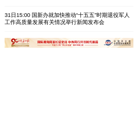
日本在南鸟岛部署反舰导弹 暴露“再军事化”野心
31日15:00 国新办就加快推动“十五五”时期退役军人
工作高质量发展有关情况举行新闻发布会
美国筑起AI墙：激化国内对立 却堵不住中国AI热
外媒说丨中国在非洲青年群体中的好感度稳步上升
“十五五”开局之年传统产业转型焕
黄河壶口瀑布金瀑
新一线观察
读懂中国