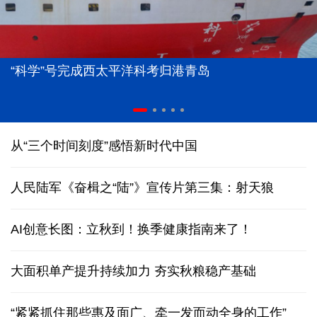
“科学”号完成西太平洋科考归港青岛
从“三个时间刻度”感悟新时代中国
人民陆军《奋楫之“陆”》宣传片第三集：射天狼
AI创意长图：立秋到！换季健康指南来了！
大面积单产提升持续加力 夯实秋粮稳产基础
“紧紧抓住那些惠及面广、牵一发而动全身的工作”