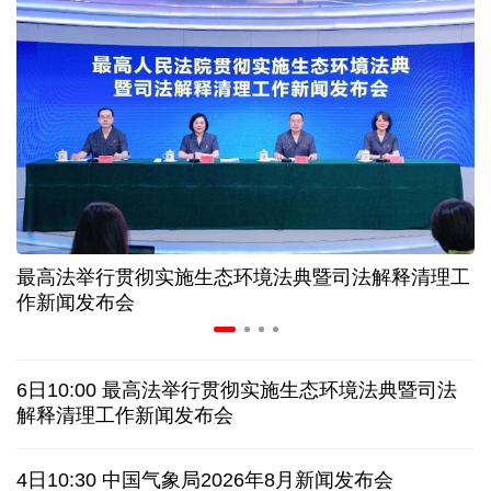
让药品更好触达患者 网络平台成多款新药首发渠道
科创转型到全球布局 上海出台规划让民企敢闯敢投
7月份中国仓储指数保持扩张 行业运行韧性较强
金价大反弹！黄金以旧换新业务火热，记者探访
最高法举行贯彻实施生态环境法典暨司法解释清理工
宇树科技战略配售名单公布:DeepSeek、腾讯等在列
作新闻发布会
美媒称美国中情局秘密设立古巴工作组
6日10:00 最高法举行贯彻实施生态环境法典暨司法
特朗普再签行政令 禁止“生育旅游”收紧“出生公民权”
解释清理工作新闻发布会
伊朗拟禁止敌对方通行霍尔木兹海峡 对违规者重罚
4日10:30 中国气象局2026年8月新闻发布会