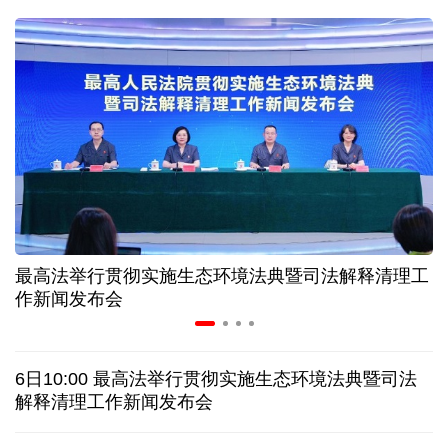
二季度中国清洁能源建设景气指数处于较景气区间
服贸会进入倒计时一个月 180余项创新成果将发布
非必要不乱花 医保个人账户里的钱如何用在刀刃上
"校园贷"换上"新马甲" 警惕暑假期间网络消费陷阱
最高法举行贯彻实施生态环境法典暨司法解释清理工
2026暑期档票房破85亿 已连续30天单日票房破亿
作新闻发布会
美国要"换牌" 伊朗"换将" 美伊博弈变数犹存
6日10:00 最高法举行贯彻实施生态环境法典暨司法
探访泰缅“死亡铁路”，见证日本军国主义侵略罪行
解释清理工作新闻发布会