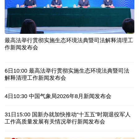
31省份上半年外贸成绩单出炉 见证产业提质跃迁
比一张A4纸还要薄！我国高端钢材迎来密集突破
让药品更好触达患者 多款新药选择网络平台首发
7月份中国仓储指数保持扩张 行业运行韧性较强
最高法举行贯彻实施生态环境法典暨司法解释清理工
金价大反弹！黄金以旧换新业务火热，记者探访
作新闻发布会
日本新版《防卫白皮书》，满篇野心和谎言
6日10:00 最高法举行贯彻实施生态环境法典暨司法
泰国发生校园枪击案 致7人死亡 17人伤
凶手疑自杀
解释清理工作新闻发布会