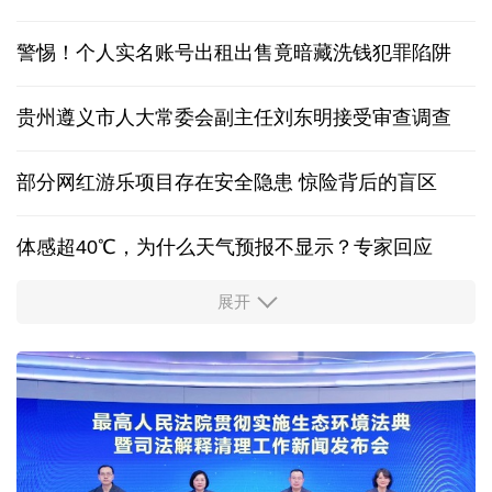
积极应对汛情 多地交通运输部门搭建安全出行防线
中国在黄岩岛的“组合拳”释放了什么信号？
立下中国新坐标！最新版月球“说明书”细节图来了
警惕！个人实名账号出租出售竟暗藏洗钱犯罪陷阱
贵州遵义市人大常委会副主任刘东明接受审查调查
部分网红游乐项目存在安全隐患 惊险背后的盲区
体感超40℃，为什么天气预报不显示？专家回应
展开
服务实体经济 财政金融打出“组合拳”