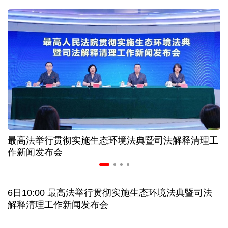
二季度中国清洁能源建设景气指数处于较景气区间
服贸会进入倒计时一个月 180余项创新成果将发布
非必要不乱花 医保个人账户里的钱如何用在刀刃上
"校园贷"换上"新马甲" 警惕暑假期间网络消费陷阱
最高法举行贯彻实施生态环境法典暨司法解释清理工
2026暑期档票房破85亿 已连续30天单日票房破亿
作新闻发布会
美国要"换牌" 伊朗"换将" 美伊博弈变数犹存
6日10:00 最高法举行贯彻实施生态环境法典暨司法
探访泰缅“死亡铁路”，见证日本军国主义侵略罪行
解释清理工作新闻发布会