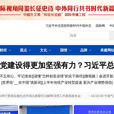
习近平外交思想和新时代中国外交
国新网
中
财经
观点
文化
国情
品牌
承建网
党建设得更加坚强有力？习近平
不忘初心、牢记使命
][
读懂"怎样创造业绩"的实干路径
][
微视频丨奋进开新
[
世界给“__在中国”填新词
][
上半年传统产业转型提速 新兴产业增势强劲
]
 最高法举行贯彻实施生态环境法典暨司法解释清理工作新闻发布会
4日10:30 中