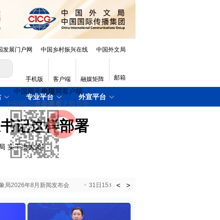
国发展门户网
中国乡村振兴在线
中国外文局
邮箱
手机版
客户端
融媒矩阵
站
专业平台
外宣平台
总书记这样部署
局 实干挑大梁
]
<
>
国气象局2026年8月新闻发布会
31日15:00 国新办就加快推动“十五五”时期退