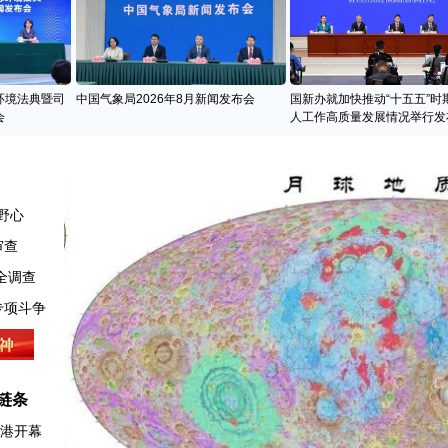
环境法典暨司
中国气象局2026年8月新闻发布会
国新办就加快推动“十五五”时
会
人工作高质量发展情况举行发
野心
审查
全调查
链条
香港开幕
例解读