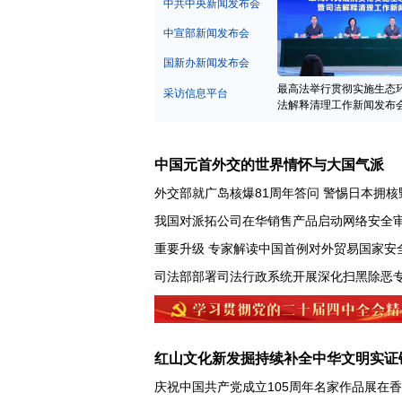
中宣部新闻发布会
国新办新闻发布会
最高法举行贯彻实施生态
采访信息平台
法解释清理工作新闻发布
中国元首外交的世界情怀与大国气派
外交部就广岛核爆81周年答问
警惕日本拥核
我国对派拓公司在华销售产品启动网络安全
重要升级 专家解读中国首例对外贸易国家安
红山文化新发掘持续补全中华文明实证
庆祝中国共产党成立105周年名家作品展在
“荒岛改造”自由惬意？已触碰法律红线！案