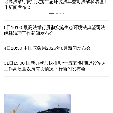
美媒:多场景低成本应用 中国让AI变得更具实用价值
上半年机械工业规上企业实现营业收入同比增长
6.5%
“零关税”实施100天 见证中非合作新气象
高温下用电负荷创新高 解码今夏的清凉底气
最高法举行贯彻实施生态环境法典暨司法解释清理工
作新闻发布会
活力中国调研行丨弯道超车 如何“皖”美提速
老挝国会主席赛宋蓬逝世
6日10:00 最高法举行贯彻实施生态环境法典暨司法
解释清理工作新闻发布会
伊朗：与阿曼“接近”达成协议但并不意味重开海峡
4日10:30 中国气象局2026年8月新闻发布会