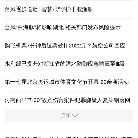
台风逐步逼近 "智慧眼"守护千艘渔船
台风“白海豚”将影响湖北 相关部门发布风险提示
购飞机票7分钟后退票被扣2022元？航空公司回应
水利部已提升对浙江省的洪水防御应急响应至Ⅲ级
第十七届北京奥运城市体育文化节开幕 20余项活动
河南西平"7·30"故意伤害案件犯罪嫌疑人夏某钢落网
展开
服务实体经济 财政金融打出“组合拳”