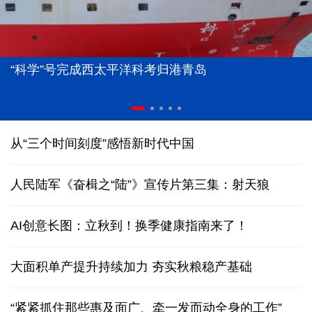
“科学”号完成西太平洋科考归港青岛
从“三个时间刻度”感悟新时代中国
人民陆军《奋楫之“陆”》宣传片第三集：射天狼
AI创意长图：立秋到！换季健康指南来了！
大面积单产提升持续加力 夯实秋粮稳产基础
“紧紧抓住那些惠及面广、牵一发而动全身的工作”