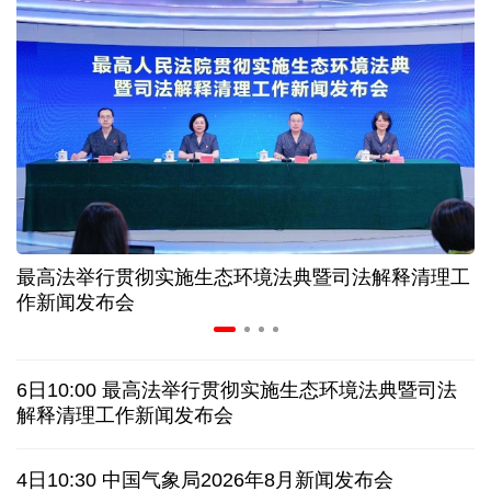
“零关税”实施100天 见证中非合作新气象
高温下用电负荷创新高 解码今夏的清凉底气
活力中国调研行丨弯道超车 如何“皖”美提速
年中经济观察 服务实体经济 财政金融打出"组合拳"
最高法举行贯彻实施生态环境法典暨司法解释清理工
7月份中国仓储指数保持扩张 行业运行韧性较强
作新闻发布会
日本执政当局应停止在核问题上玩火
6日10:00 最高法举行贯彻实施生态环境法典暨司法
俄黑客称获取北约直接参与袭击俄领土证据
解释清理工作新闻发布会
全球媒体聚焦︱外媒：美国劳动力市场正在走弱
4日10:30 中国气象局2026年8月新闻发布会