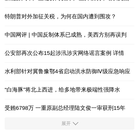
新能源汽车产业链协同发力 产业升级筑牢增长支点
特朗普对外加征关税，为何在国内遭到围攻？
中国网评 | 中国反制体系已成熟，美西方别再误判
公安部再次公布15起涉汛涉灾网络谣言案例
详情
水利部针对冀鲁豫鄂4省启动洪水防御Ⅳ级应急响应
“白海豚”将北上西进，给多地带来极端性强降水
受贿6798万 一重原副总经理陆文俊一审获刑15年
展开
从中国空调热销欧洲，看中国制造惠及全球