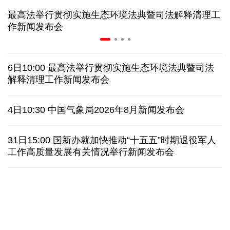
二季度中国清洁能源建设景气指数处于较景气区间
服贸会进入倒计时一个月 180余项创新成果将发布
非必要不乱花 医保个人账户里的钱如何用在刀刃上
"校园贷"换上"新马甲" 警惕暑假期间网络消费陷阱
最高法举行贯彻实施生态环境法典暨司法解释清理工
2026暑期档票房破85亿 已连续30天单日票房破亿
作新闻发布会
美国要"换牌" 伊朗"换将" 美伊博弈变数犹存
6日10:00 最高法举行贯彻实施生态环境法典暨司法
探访泰缅“死亡铁路”，见证日本军国主义侵略罪行
解释清理工作新闻发布会