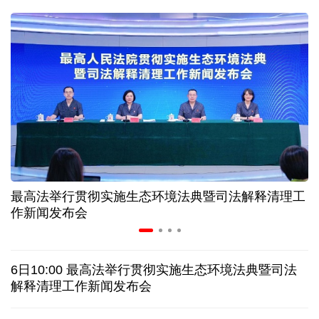
球票撬动全城消费 赛事经济如何将"流量"变"增量"
第五届数贸会将首设Token专区 探索算力贸易新路径
北京：非京籍家庭购房社保个税缴纳年限下调为一年
近346亿元 广东电网交出上半年投资建设亮眼答卷
最高法举行贯彻实施生态环境法典暨司法解释清理工
31省份上半年外贸成绩单出炉 见证产业提质跃迁
作新闻发布会
乌克兰石油公司设施遭遇大规模袭击
6日10:00 最高法举行贯彻实施生态环境法典暨司法
俄黑客称获取北约直接参与袭击俄领土的书面证据
解释清理工作新闻发布会