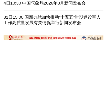
美国上诉法院维持对白宫宴会厅改造项目的暂停令
4日10:30 中国气象局2026年8月新闻发布会
西班牙要求意大利取消针对性旅客边检
意:不会撤销
31日15:00 国新办就加快推动“十五五”时期退役军人
工作高质量发展有关情况举行新闻发布会
韩国极端高温持续首尔气温8年来首次突破40摄氏度
泰媒：春武里府发生摩托车车祸 中国公民一死一伤
“十五五”开局之年传统产业转型焕
黄河壶口瀑布金瀑
新一线观察