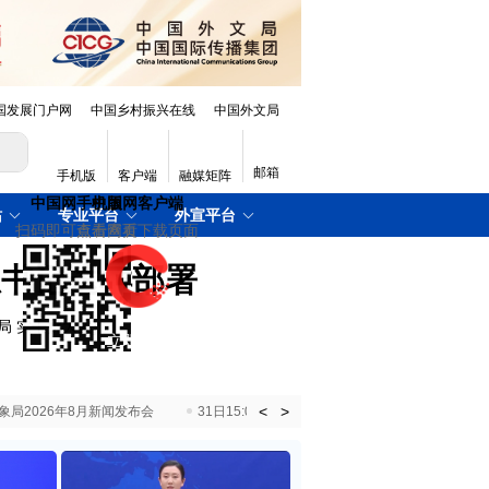
国发展门户网
中国乡村振兴在线
中国外文局
邮箱
手机版
客户端
融媒矩阵
站
专业平台
外宣平台
总书记这样部署
局 实干挑大梁
]
<
>
国气象局2026年8月新闻发布会
31日15:00 国新办就加快推动“十五五”时期退