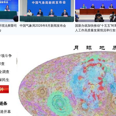
环境法典暨司
中国气象局2026年8月新闻发布会
国新办就加快推动“十五五”时
会
人工作高质量发展情况举行发
专项斗争
审查
全调查
链条
香港开幕
例解读