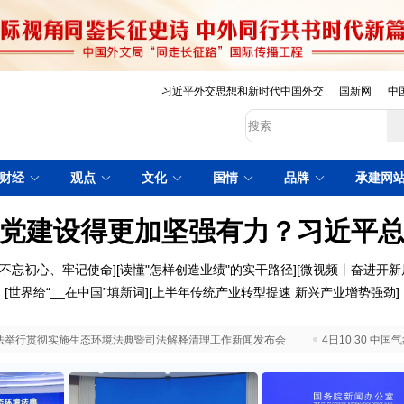
习近平外交思想和新时代中国外交
国新网
中
财经
观点
文化
国情
品牌
承建网
党建设得更加坚强有力？习近平
不忘初心、牢记使命
][
读懂"怎样创造业绩"的实干路径
][
微视频丨奋进开新
[
世界给“__在中国”填新词
][
上半年传统产业转型提速 新兴产业增势强劲
]
 最高法举行贯彻实施生态环境法典暨司法解释清理工作新闻发布会
4日10:30 中