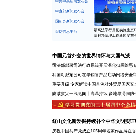
中宣部新闻发布会
国新办新闻发布会
最高法举行贯彻实施生态
采访信息平台
法解释清理工作新闻发布
中国元首外交的世界情怀与大国气派
司法部部署司法行政系统开展深化扫黑除恶
我国对派拓公司在华销售产品启动网络安全
重要升级 专家解读中国首例对外贸易国家安
红山文化新发掘持续补全中华文明实证
庆祝中国共产党成立105周年名家作品展在
“荒岛改造”自由惬意？已触碰法律红线！案