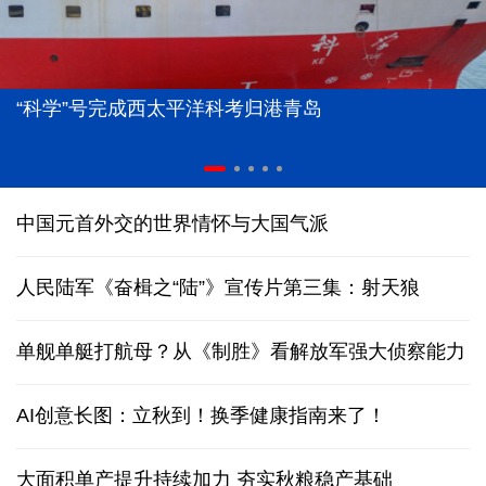
“科学”号完成西太平洋科考归港青岛
中国元首外交的世界情怀与大国气派
人民陆军《奋楫之“陆”》宣传片第三集：射天狼
单舰单艇打航母？从《制胜》看解放军强大侦察能力
AI创意长图：立秋到！换季健康指南来了！
大面积单产提升持续加力 夯实秋粮稳产基础