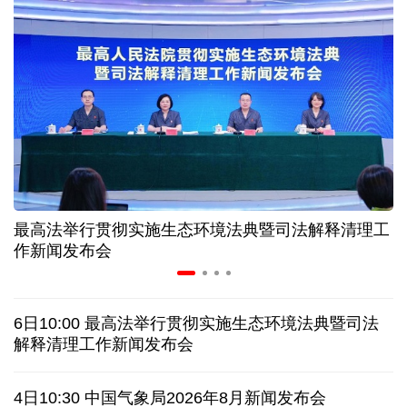
“零关税”实施100天 见证中非合作新气象
高温下用电负荷创新高 解码今夏的清凉底气
活力中国调研行丨弯道超车 如何“皖”美提速
年中经济观察 服务实体经济 财政金融打出"组合拳"
最高法举行贯彻实施生态环境法典暨司法解释清理工
7月份中国仓储指数保持扩张 行业运行韧性较强
作新闻发布会
老挝国会主席赛宋蓬逝世
6日10:00 最高法举行贯彻实施生态环境法典暨司法
伊朗：与阿曼“接近”达成协议但并不意味重开海峡
解释清理工作新闻发布会
一无人机自罗马尼亚方向进入保加利亚领空后爆炸
4日10:30 中国气象局2026年8月新闻发布会