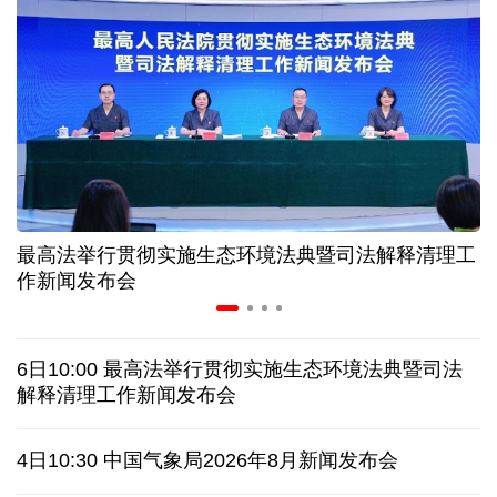
情满天山 援疆印记丨安徽支教生赢得桃李秀昆仑
从助力重建家园到治理乡村西藏扎西岗乡的乡贤力量
上半年医药工业创新加速突破 研发实力不断提升
最高法举行贯彻实施生态环境法典暨司法解释清理工
夏日经济乘“热”而上 消费市场向“新”而行
作新闻发布会
架起巴西和中国人民相知相亲的桥梁
6日10:00 最高法举行贯彻实施生态环境法典暨司法
南京大屠杀历史不容篡改 日本打“核爆”牌洗不掉血债
解释清理工作新闻发布会
深山里的全球冠军：海外“Z世代”在黔读懂中国机遇
4日10:30 中国气象局2026年8月新闻发布会