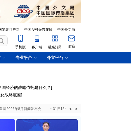
国发展门户网
中国乡村振兴在线
中国外文局
邮箱
手机版
客户端
融媒矩阵
站
专业平台
外宣平台
中国经济的战略依托是什么？
]
代化战略底座
]
<
>
国气象局2026年8月新闻发布会
31日15:00 国新办就加快推动“十五五”时期退