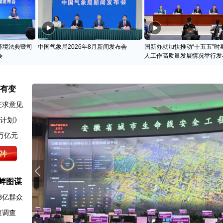
环境法典暨司
中国气象局2026年8月新闻发布会
国新办就加快推动“十五五”时
会
人工作高质量发展情况举行发
名有变
征求意见
动计划》
万亿元
衅图谋
8亿群众
查调查