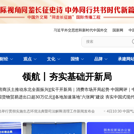
习近平外交思想和新时代中国外交
国新网
中
财经
观点
文化
国情
品牌
承建网
领航丨夯实基础开新局
营商沃土推动东北全面振兴
][
实干开新局｜消费市场开局起势
中国网评｜
国货物贸易进出口超30万亿元
][
各地加速落地“六张网”建设 夯实中国式现
 最高法举行贯彻实施生态环境法典暨司法解释清理工作新闻发布会
4日10:30 中