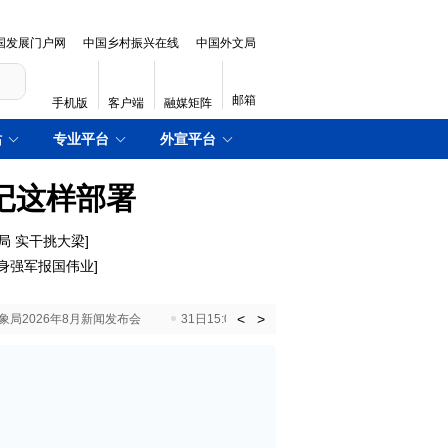
国发展门户网
中国乡村振兴在线
中国外文局
邮箱
手机版
客户端
融媒矩阵
站
专业平台
外宣平台
记这样部署
局 实干挑大梁
]
身强军报国伟业
]
<
>
国气象局2026年8月新闻发布会
31日15:00 国新办就加快推动“十五五”时期退