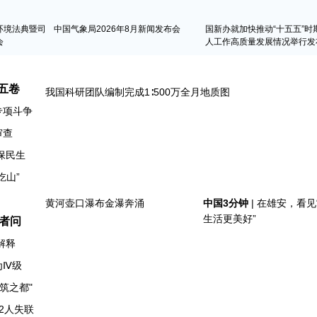
环境法典暨司
中国气象局2026年8月新闻发布会
国新办就加快推动“十五五”时
会
人工作高质量发展情况举行发
五卷
专项斗争
审查
保民生
者问
解释
为Ⅳ级