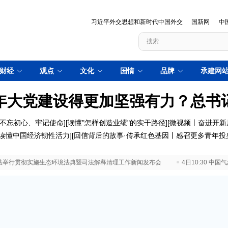
习近平外交思想和新时代中国外交
国新网
中
财经
观点
文化
国情
品牌
承建网
年大党建设得更加坚强有力？总书
不忘初心、牢记使命
][
读懂"怎样创造业绩"的实干路径
][
微视频丨奋进开新
优"读懂中国经济韧性活力
][
回信背后的故事·传承红色基因丨感召更多青年投
 最高法举行贯彻实施生态环境法典暨司法解释清理工作新闻发布会
4日10:30 中