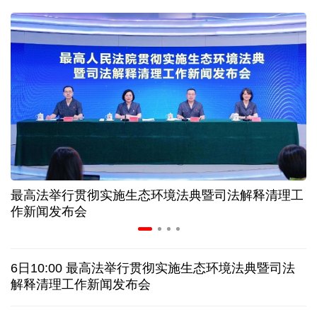
二季度中国清洁能源建设景气指数处于较景气区间
服贸会进入倒计时一个月 180余项创新成果将发布
非必要不乱花 医保个人账户里的钱如何用在刀刃上
"校园贷"换上"新马甲" 警惕暑假期间网络消费陷阱
最高法举行贯彻实施生态环境法典暨司法解释清理工
2026暑期档票房破85亿 已连续30天单日票房破亿
作新闻发布会
美国要"换牌" 伊朗"换将" 美伊博弈变数犹存
6日10:00 最高法举行贯彻实施生态环境法典暨司法
探访泰缅“死亡铁路”，见证日本军国主义侵略罪行
解释清理工作新闻发布会