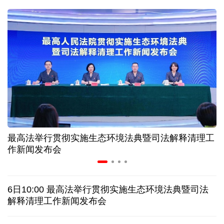
入境游火热 前7月北京离境退税各项数据均创新高
我国自阿根廷进口的牛肉已达到规定数量的50%
上半年我国黄金消费量511.412吨，同比增长1.23%
AI客服承诺不实、人工客服接入困难 中消协回应
最高法举行贯彻实施生态环境法典暨司法解释清理工
数据有了“身份证” 我国正稳步推进数据产权登记
作新闻发布会
协议接近达成 伊朗披露海峡新航道通行细节
6日10:00 最高法举行贯彻实施生态环境法典暨司法
白宫否认特朗普与赫格塞思因弹药库存短缺发生争执
解释清理工作新闻发布会