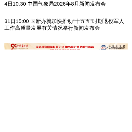
美媒称美国增派人手 在古巴加大力度开展情报活动
4日10:30 中国气象局2026年8月新闻发布会
巴西降级与阿根廷关系 阿称驻巴大使将“回国休假”
31日15:00 国新办就加快推动“十五五”时期退役军人
工作高质量发展有关情况举行新闻发布会
德国机场发现一架携爆炸物无人机 非业余人士所为
韩国总统要求加速整合军校 防范再度发生军事政变
黄河壶口瀑布金瀑奔涌
在雄安，看见“城市