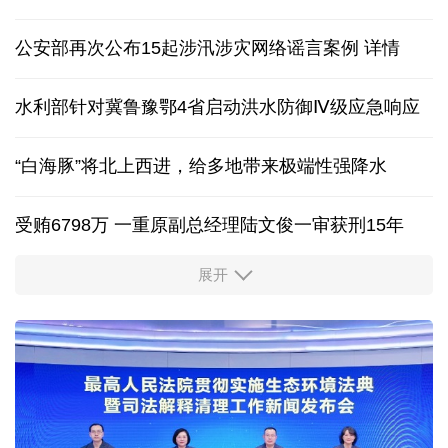
从流程简化到资金加码 多地完善汽车消费补贴政策
两部门预拨1.8亿元中央自然灾害救灾资金
中国网评 | 中国反制体系已成熟，美西方别再误判
公安部再次公布15起涉汛涉灾网络谣言案例
详情
水利部针对冀鲁豫鄂4省启动洪水防御Ⅳ级应急响应
“白海豚”将北上西进，给多地带来极端性强降水
受贿6798万 一重原副总经理陆文俊一审获刑15年
展开
从中国空调热销欧洲，看中国制造惠及全球