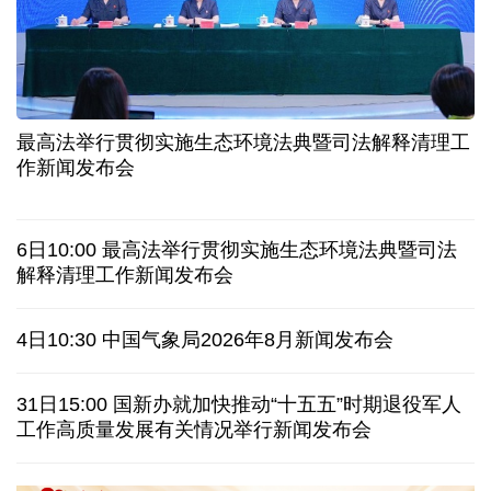
二季度中国清洁能源建设景气指数处于较景气区间
服贸会进入倒计时一个月 180余项创新成果将发布
非必要不乱花 医保个人账户里的钱如何用在刀刃上
"校园贷"换上"新马甲" 警惕暑假期间网络消费陷阱
最高法举行贯彻实施生态环境法典暨司法解释清理工
2026暑期档票房破85亿 已连续30天单日票房破亿
作新闻发布会
哥伦比亚西部发生地震 首都波哥大震感明显
6日10:00 最高法举行贯彻实施生态环境法典暨司法
沙特一沙发工厂发生火灾 致16名孟加拉国工人死亡
解释清理工作新闻发布会