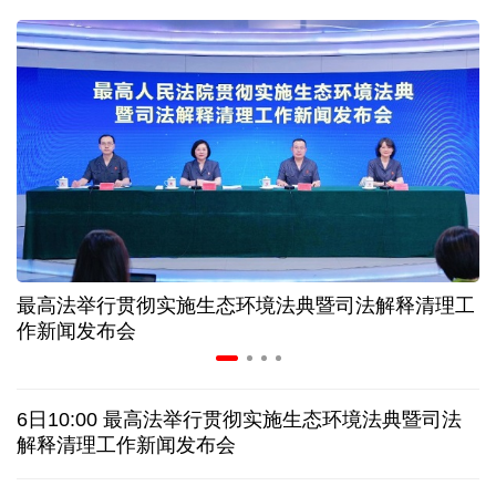
二季度中国清洁能源建设景气指数处于较景气区间
服贸会进入倒计时一个月 180余项创新成果将发布
非必要不乱花 医保个人账户里的钱如何用在刀刃上
"校园贷"换上"新马甲" 警惕暑假期间网络消费陷阱
最高法举行贯彻实施生态环境法典暨司法解释清理工
2026暑期档票房破85亿 已连续30天单日票房破亿
作新闻发布会
美国要"换牌" 伊朗"换将" 美伊博弈变数犹存
6日10:00 最高法举行贯彻实施生态环境法典暨司法
探访泰缅“死亡铁路”，见证日本军国主义侵略罪行
解释清理工作新闻发布会